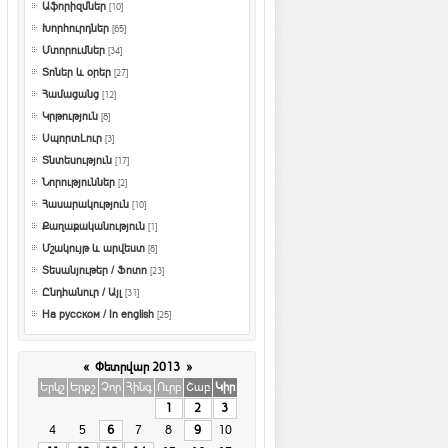
Աֆորիզմներ
[10]
Խորհուրդներ
[65]
Մտորումներ
[34]
Տոներ և օրեր
[27]
Համացանց
[12]
Կրթություն
[8]
ՍպորտԼուր
[3]
Տնտեսություն
[17]
Նորություններ
[2]
Հասարակություն
[10]
Քաղաքականություն
[1]
Մշակույթ և արվեստ
[8]
Տեսանյութեր / Ֆոտո
[23]
Ընդհանուր / Այլ
[31]
На русском / In english
[25]
«
Փետրվար 2013
»
Երկշ
Երքշ
Չոր
Հինգ
Ուրբ
Շաբ
Կիր
1
2
3
4
5
6
7
8
9
10