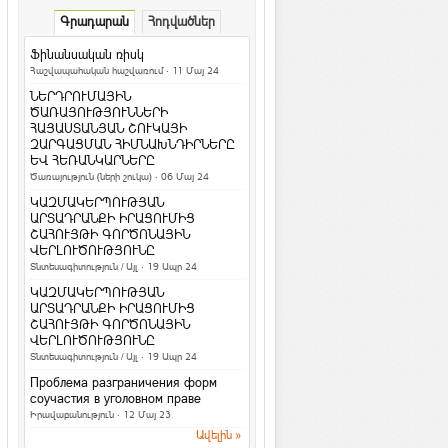
Գեղեցիկ և առողջ
·
ArmEco
Գրադարան
Հոդվածներ
Ի՞նչ դաջվածքներ են
նախընտրում հայերը և
Ֆինանսական ռիսկ
արդյո՞ք հասկանու...
Հաշվապահական հաշվառում
· 11 Մայ 24
Մշակույթ և արվեստ
·
ArmEco
ՆԵՐԴՐՈՒՄԱՅԻՆ
Երկնագույն աչքերով կատուն
ԾԱՌԱՅՈՒԹՅՈՒՆՆԵՐԻ
համացանցի աստղ է դարձել
ՀԱՅԱՍՏԱՆՅԱՆ ՇՈՒԿԱՅԻ
ԶԱՐԳԱՑՄԱՆ ՀԻՄՆԱԽՆԴԻՐՆԵՐԸ
Տեսանյութեր / Ֆոտո
ԵՎ ՀԵՌԱՆԿԱՐՆԵՐԸ
Ամանոր 2016` Կարմիր կամ Կրակե
Ծառայություն (ների շուկա)
· 06 Մայ 24
Կապիկի տարի
ԿԱԶՄԱԿԵՐՊՈՒԹՅԱՆ
Տոներ և օրեր
ԱՐՏԱԴՐԱՆՔԻ ԻՐԱՑՈՒՄԻՑ
ՇԱՀՈՒՅԹԻ ԳՈՐԾՈՆԱՅԻՆ
Կենդանակերպի
ՎԵՐԼՈՒԾՈՒԹՅՈՒՆԸ
ամենա-ամենա
Տնտեսագիտություն / Այլ
· 19 Ապր 24
նշանները. իմացիր, թե
ինչով ես ...
ԿԱԶՄԱԿԵՐՊՈՒԹՅԱՆ
Հասարակություն
ԱՐՏԱԴՐԱՆՔԻ ԻՐԱՑՈՒՄԻՑ
ՇԱՀՈՒՅԹԻ ԳՈՐԾՈՆԱՅԻՆ
4 հարց մտավոր կարողությունները
ՎԵՐԼՈՒԾՈՒԹՅՈՒՆԸ
ստուգելու համար
Տնտեսագիտություն / Այլ
· 19 Ապր 24
Հետաքրքիր նյութեր
·
ArmEco
Проблема разграничения форм
3 գաղտնիք, որոնք տղամարդիկ
соучастия в уголовном праве
երբեք չեն բարձրաձայնում
Իրավաբանություն
· 12 Մայ 23
Հարաբերություններ
·
ArmEco
Ավելին »