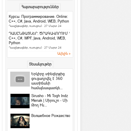
Facebook-ի նոր
Հայտարարություններ
տվյալների մշակման
կենտրոնը կաշխատի
Курсы. Программирование. Online:
քամու...
C++, C#, Java, Android, WEB, Python
Համացանց
·
rafoaper777
Դասընթացներ, ուսուցում
· 27 Մարտ 24
Все женщины продажны /Б. Шоу
ԴԱՍԸՆԹԱՑՆԵՐ. ԾՐԱԳԱՎՈՐՈՒՄ ‘
На русском / In english
C++, C#, WPF, Java, Android, WEB,
Python
6 պարզ միջոց՝ ամուսնությունը
Դասընթացներ, ուսուցում
· 27 Մարտ 24
երջանիկ դարձնելու համար
Ավելին »
Հարաբերություններ
Երջանկությունն ափի մեջ
Տեսանյութեր
Խորհուրդներ
Երկիրը տիեզերքից
Հրաշք Աղջիկ
ցուցադրվել է 360
աստիճանի
Մտորումներ
համայնապատկե...
4 լավագույն բանջարեղեն կանանց
համար
Sirusho - Mi Togh Indz
Menak | Սիրուշո - Մի
Հետաքրքիր նյութեր
·
Gevok
Թող Ին...
Գնահատի՛ր այն, ինչ ունես…
Խորհուրդներ
Волшебное Рождество
Պատասխանեք 4 հարցերի և
ստուգեք ձեր բնավորությունը