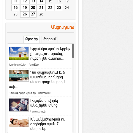
11
12
13
14
15
16
17
18
19
20
21
22
23
24
25
26
27
28
Անցուդարձ
Բլոգեր
Ֆորում
Երջանկությունը երբեք
չի այցելում նրանց,
ովքեր չեն գնահա...
Խորհուրդներ
·
ArmEco
Դա զայրացնում է․ 5
պատճառ, որոնցից
մատուցողը կարող է
ափ...
Հետաքրքիր նյութեր
·
bazmaket
Ինչպե՞ս սովորել
անգլերեն տնից
Կրթություն
Խնամվածության ու
գեղեցկության 7
սկզբունք