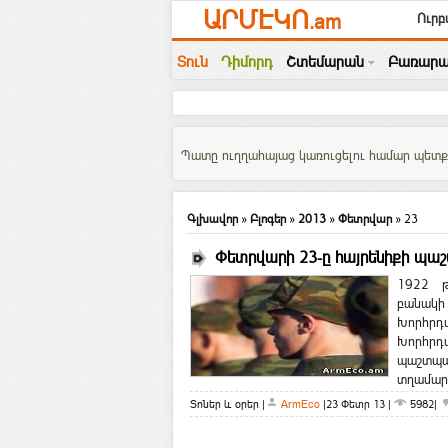
ԱՐՄԷԿՈ
.am
Ուրբ
Տուն
Դիմորդ
Շտեմարան
Բառարա
Պատը ուղղահայաց կառուցելու համար պետք
Գլխավոր
»
Բլոգեր
»
2013
»
Փետրվար
»
23
Փետրվարի 23-ը հայրենիքի պա
1922 թ
բանակի
Խորհրդ
Խորհրդ
պաշտպա
տղամարդ
Տոներ և օրեր
|
ArmEco
|
23 Փետր 13
|
5982|