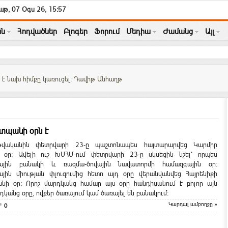
աթ, 07 Օգս 26, 15:57
ն
Հոդվածներ
Բլոգեր
Ֆորում
Մեդիա
Ժամանց
Այլ
 է նախ հիմքը կառուցել: Դավիթ Անհաղթ
շտպանի օրն է
վականին փետրվարի 23-ը պաշտոնապես հայտարարվեց Կարմիր
 օր: Ավելի ուշ ԽՍՀՄ-ում փետրվարի 23-ը սկսեցին նշել՝ որպես
ային բանակի և ռազմա-ծովային նավատորմի համազգային օր:
ային միության փլուզումից հետո այդ օրը վերանվանվեց Հայրենիքի
նի օր: Որոշ մարդկանց համար այս օրը հանդիսանում է բոլոր այն
կանց օրը, ովքեր ծառայում կամ ծառայել են բանակում:
Կարդալ ամբողջը »
0