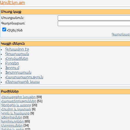
ԱրմԷկո.am
Մուտք կայք
Մուտքանուն:
Գաղտնաբառ:
Հիշել ինձ
Գաղտնաբա
Կայքի մենյուն
Գլխավոր էջ
Գրադարան
Հոդվածներ
Բլոգեր
Ֆորում
Ֆոտոդարան
Հայտարարություն
Հետադարձ կապ
Բաժիններ
Հետաքրքիր նյութեր
[59]
Հարաբերություններ
[51]
Գեղեցիկ և առողջ
[20]
Հումոր և կատակ
[6]
Կրոն և հավատք
[9]
Աֆորիզմներ
[10]
Խորհուրդներ
[65]
Մտորումներ
[34]
Տոներ և օրեր
[27]