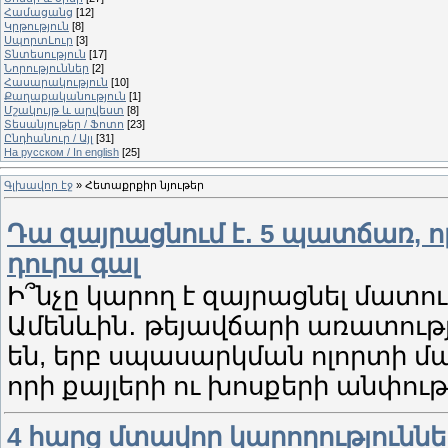
Համացանց
[12]
Կրթություն
[8]
ՍպորտԼուր
[3]
Տնտեսություն
[17]
Նորություններ
[2]
Հասարակություն
[10]
Քաղաքականություն
[1]
Մշակույթ և արվեստ
[8]
Տեսանյութեր / Ֆոտո
[23]
Ընդհանուր / Այլ
[31]
На русском / In english
[25]
Գլխավոր էջ
»
Հետաքրքիր նյութեր
Դա զայրացնում է․ 5 պատճառ, 
դուրս գալ
Ի՞նչը կարող է զայրացնել մատո
Ամենևին․ թեյավճարի առատությ
են, երբ սպասարկման ոլորտի մ
որի քայլերի ու խոսքերի անփութո
4 հարց մտավոր կարողություննե