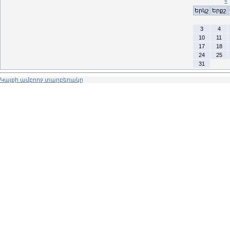
«
Երկշ
Երքշ
3
4
10
11
17
18
24
25
31
Կայքի ամբողջ տարբերակը