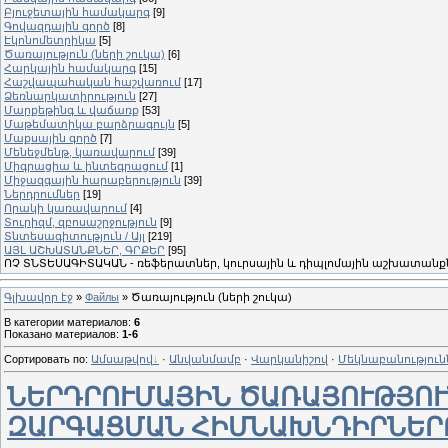
Բյուջետային համակարգ
[9]
Գովազդային գործ
[8]
Էկոնոմետրիկա
[5]
Ծառայություն (ների շուկա)
[6]
Հարկային համակարգ
[15]
Հաշվապահական հաշվառում
[17]
Ձեռնարկատիրություն
[27]
Մարքեթինգ և վաճառք
[53]
Մաթեմատիկա բարձրագույն
[5]
Մաքսային գործ
[7]
Մենեջմենթ, կառավարում
[39]
Միգրացիա և ինտեգրացում
[1]
Միջազգային հարաբերություն
[39]
Ներդրումներ
[19]
Որակի կառավարում
[4]
Տուրիզմ, զբոսաշրջություն
[9]
Տնտեսագիտություն / Այլ
[219]
ԱՅԼ ԱՇԽԱՏԱՆՔՆԵՐ, ԳՐՔԵՐ
[95]
ՈՉ ՏՆՏԵՍԱԳԻՏԱԿԱՆ - ռեֆերատներ, կուրսային և դիպլոմային աշխատանքն
Գլխավոր էջ
»
Файлы
» Ծառայություն (ների շուկա)
В категории материалов
:
6
Показано материалов
:
1-6
Сортировать по
:
Ամսաթվով
·
Անվանմամբ
·
Վարկանիշով
·
Մեկնաբանություն
ՆԵՐԴՐՈՒՄԱՅԻՆ ԾԱՌԱՅՈՒԹՅՈՒ
ԶԱՐԳԱՑՄԱՆ ՀԻՄՆԱԽՆԴԻՐՆԵՐ