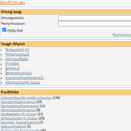
ԱրմԷկո.am
Մուտք կայք
Մուտքանուն:
Գաղտնաբառ:
Հիշել ինձ
Գաղտնաբա
Կայքի մենյուն
Գլխավոր էջ
Գրադարան
Հոդվածներ
Բլոգեր
Ֆորում
Ֆոտոդարան
Հայտարարություն
Հետադարձ կապ
Բաժիններ
Էլեկտրոնային գրքեր /տնտես.
[136]
Ապահովագրություն
[18]
Ապրանքագիտություն
[11]
Արդյունաբերություն
[8]
Արժեթղթեր (ի շուկա)
[21]
Աշխատանք (ի շուկա)
[20]
Աուդիտ, հսկողություն
[7]
Աղքատություն
[1]
Բանկային համակարգ
[36]