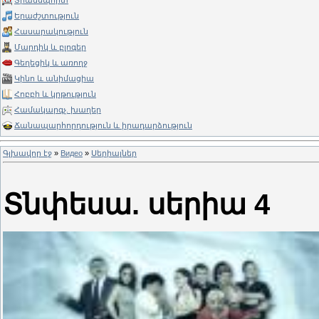
Տրանսպորտ
Երաժշտություն
Հասարակություն
Մարդիկ և բլոգեր
Գեղեցիկ և առողջ
Կինո և անիմացիա
Հոբբի և կրթություն
Համակարգչ. խաղեր
Ճանապարհորդություն և իրադարձություն
Գլխավոր էջ
»
Видео
»
Սերիալներ
Տնփեսա. սերիա 4