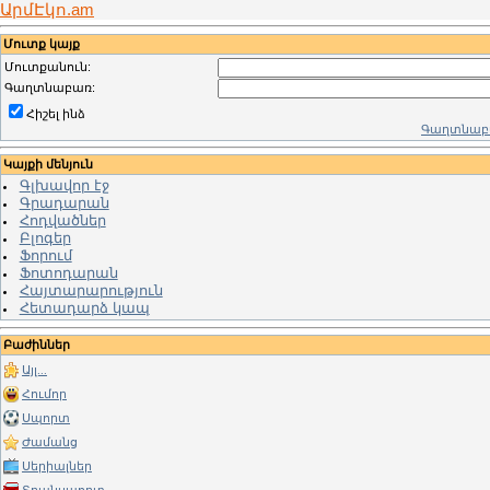
ԱրմԷկո.am
Մուտք կայք
Մուտքանուն:
Գաղտնաբառ:
Հիշել ինձ
Գաղտնաբա
Կայքի մենյուն
Գլխավոր էջ
Գրադարան
Հոդվածներ
Բլոգեր
Ֆորում
Ֆոտոդարան
Հայտարարություն
Հետադարձ կապ
Բաժիններ
Այլ...
Հումոր
Սպորտ
Ժամանց
Սերիալներ