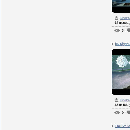
KinoPa
12 տ.ամ
3
Ես սիրում
KinoPa
13 տ.ամ
0
The Smile 