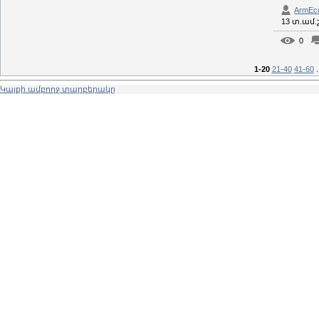
ArmEc
13 տ.ամ
0
1-20
21-40
41-60
.
Կայքի ամբողջ տարբերակը