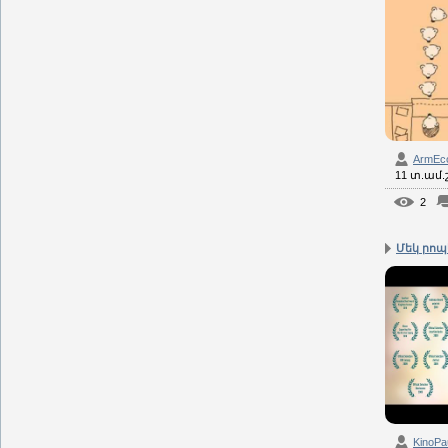
ArmEc
11 տ.ամ
2
Մեկ րոպե 
KinoPa