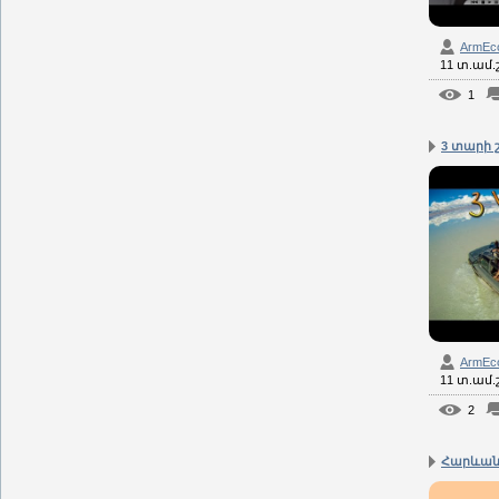
ArmEc
11 տ.ամ
1
3 տարի շ
ArmEc
11 տ.ամ
2
Հարևան 