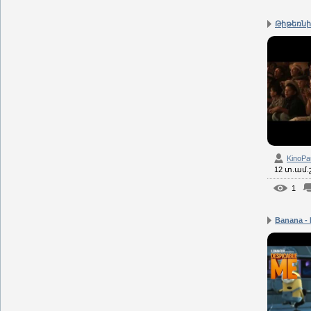
Թիթեռնիկ
KinoPa
12 տ.ամ
1
Banana - 