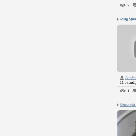
2
Քայլ ձիով
ArmEc
11 տ.ամ
1
Սուտլիկ 