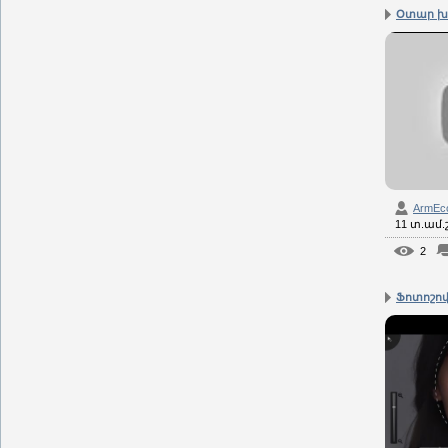
Օտար խա
ArmEc
11 տ.ամ
2
Ֆոտոշոփ