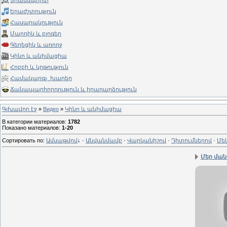
Տրանսպորտ
Երաժշտություն
Հասարակություն
Մարդիկ և բլոգեր
Գեղեցիկ և առողջ
Կինո և անիմացիա
Հոբբի և կրթություն
Համակարգչ. խաղեր
Ճանապարհորդություն և իրադարձություն
Գլխավոր էջ
»
Видео
»
Կինո և անիմացիա
В категории материалов
:
1782
Показано материалов
:
1-20
Сортировать по
:
Ամսաթվով
↓
·
Անվանմամբ
·
Վարկանիշով
·
Դիտումներով
·
Մե
Մեր ման