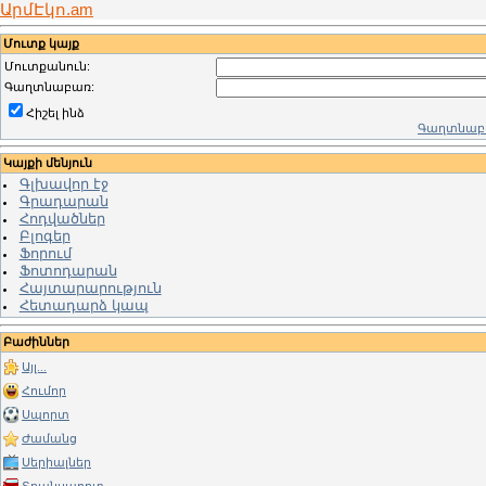
ԱրմԷկո.am
Մուտք կայք
Մուտքանուն:
Գաղտնաբառ:
Հիշել ինձ
Գաղտնաբա
Կայքի մենյուն
Գլխավոր էջ
Գրադարան
Հոդվածներ
Բլոգեր
Ֆորում
Ֆոտոդարան
Հայտարարություն
Հետադարձ կապ
Բաժիններ
Այլ...
Հումոր
Սպորտ
Ժամանց
Սերիալներ