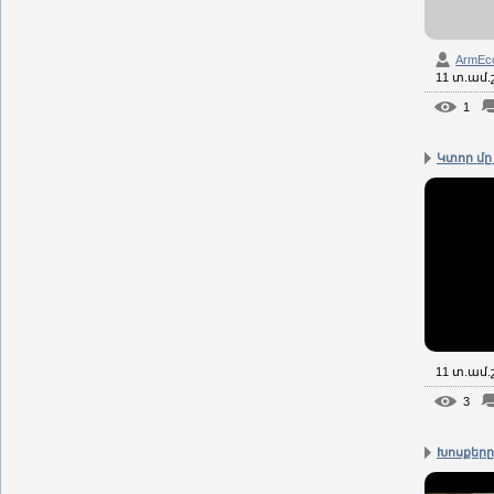
ArmEc
11 տ.ամ
1
Կտոր մը 
11 տ.ամ
3
Խոսքերը 