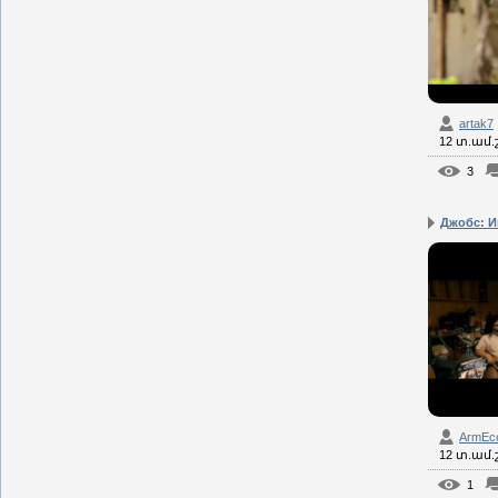
artak7
12 տ.ամ
3
Джобс: И
ArmEc
12 տ.ամ
1