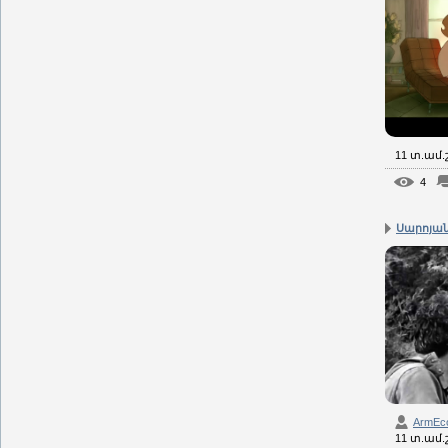
11 տ.ամ
4
Սարոյան 
ArmEc
11 տ.ամ