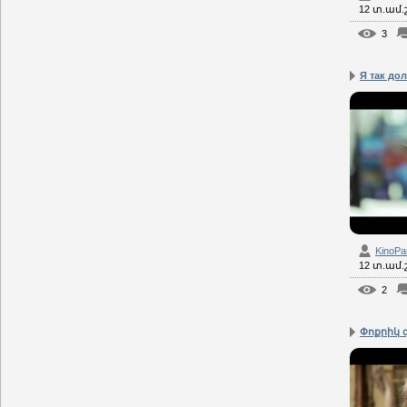
12 տ.ամ
3
Я так дол
KinoPa
12 տ.ամ
2
Փոքրիկ 