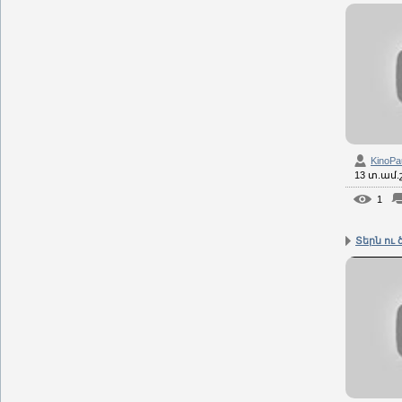
KinoPa
13 տ.ամ
1
Տերն ու ծ