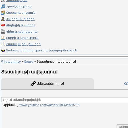
Տրանսպորտ
Երաժշտություն
Հասարակություն
Մարդիկ և բլոգեր
Գեղեցիկ և առողջ
Կինո և անիմացիա
Հոբբի և կրթություն
Համակարգչ. խաղեր
Ճանապարհորդություն և իրադարձություն
Գլխավոր էջ
»
Видео
» Տեսանյութի ավելացում
Տեսանյութի ավելացում
Ավելացնել հղում
Օրինակ ,
//www.youtube.com/watch?v=blO3Yb8nZ18