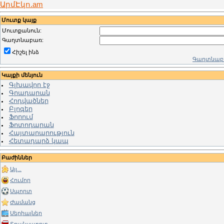
ԱրմԷկո.am
Մուտք կայք
Մուտքանուն:
Գաղտնաբառ:
Հիշել ինձ
Գաղտնաբա
Կայքի մենյուն
Գլխավոր էջ
Գրադարան
Հոդվածներ
Բլոգեր
Ֆորում
Ֆոտոդարան
Հայտարարություն
Հետադարձ կապ
Բաժիններ
Այլ...
Հումոր
Սպորտ
Ժամանց
Սերիալներ