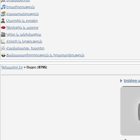
Տրանսպորտ
Երաժշտություն
Հասարակություն
Մարդիկ և բլոգեր
Գեղեցիկ և առողջ
Կինո և անիմացիա
Հոբբի և կրթություն
Համակարգչ. խաղեր
Ճանապարհորդություն և իրադարձություն
Գլխավոր էջ
»
Видео
(
8795
)
Երկիրը տ