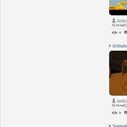
ArmEc
11 տ.ամ
4
10 հիանա
ArmEc
11 տ.ամ
9
Դաջվածք