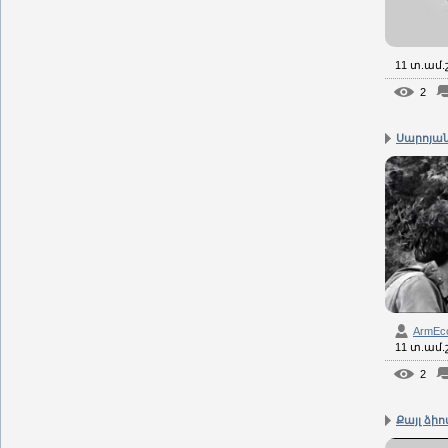
11 տ.ամ
2
Սարոյան 
ArmEc
11 տ.ամ
2
Քայլ ձիով