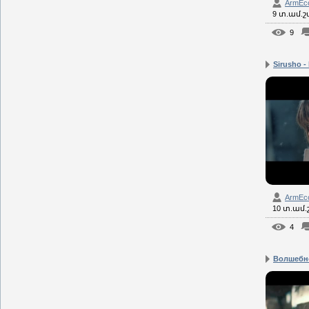
ArmEc
9 տ.ամ.
9
Sirusho - 
ArmEc
10 տ.ամ
4
Волшебн