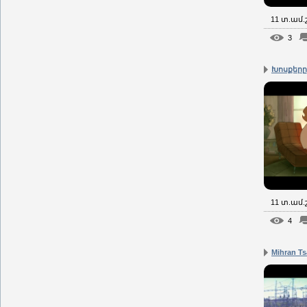
11 տ.ամ
3
Խոսքերը 
11 տ.ամ
4
Mihran Ts