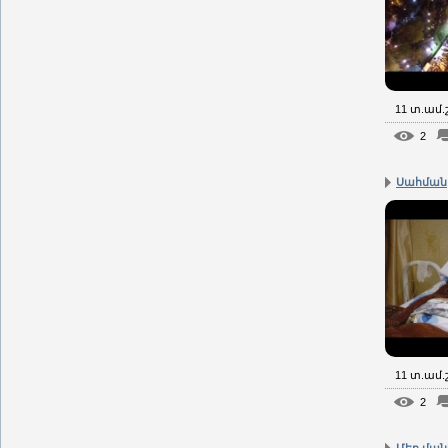
11 տ.ամ
2
Սահմանի
11 տ.ամ
2