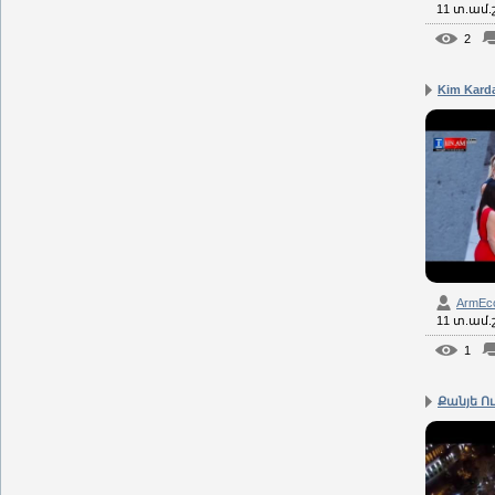
11 տ.ամ
2
Kim Karda
ArmEc
11 տ.ամ
1
Քանյե Ու