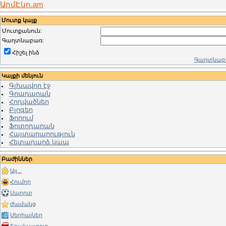
ԱրմԷկո.am
Մուտք կայք
Մուտքանուն:
Գաղտնաբառ:
Հիշել ինձ
Գաղտնաբա
Կայքի մենյուն
Գլխավոր էջ
Գրադարան
Հոդվածներ
Բլոգեր
Ֆորում
Ֆոտոդարան
Հայտարարություն
Հետադարձ կապ
Բաժիններ
Այլ...
Հումոր
Սպորտ
Ժամանց
Սերիալներ