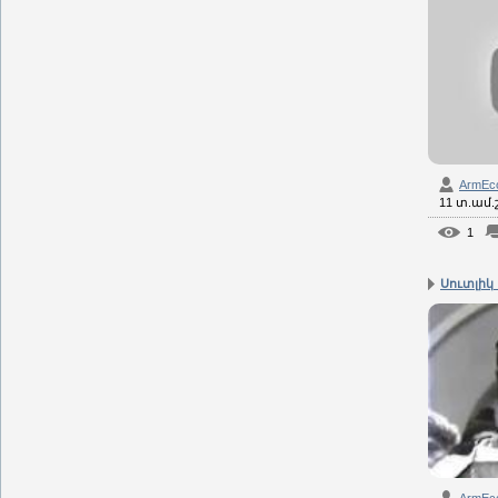
ArmEc
11 տ.ամ
1
Սուտլիկ 