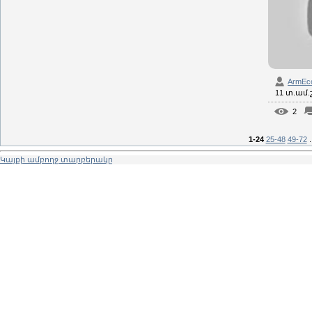
ArmEc
11 տ.ամ
2
1-24
25-48
49-72
.
Կայքի ամբողջ տարբերակը