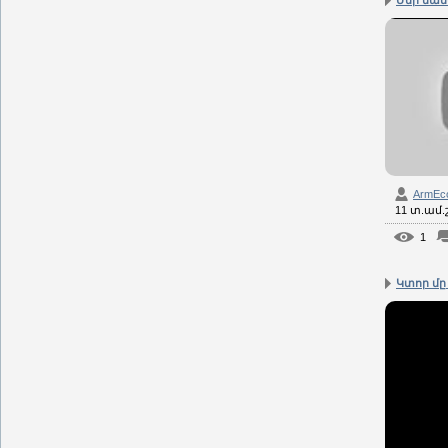
Մեր ման
ArmEc
11 տ.ամ
1
Կտոր մը 