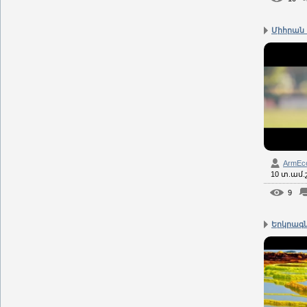
Միհրան 
ArmEc
10 տ.ամ
9
Երկրագն