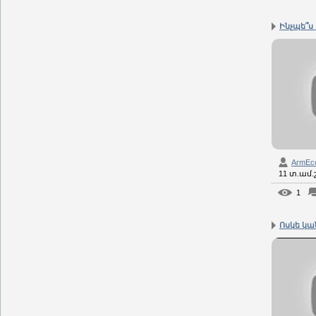
Ինչպե՞ս 
ArmEc
11 տ.ամ
1
Ոսկե կան