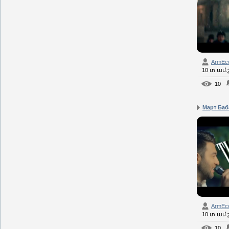
ArmEc
10 տ.ամ
10
Март Баб
ArmEc
10 տ.ամ
10