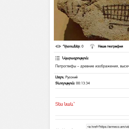
Դիտումներ
: 0
Наша география
Նկարագրություն
:
Петроглифы — древние изображения, высеч
Լեզու
: Русский
Տևողություն
: 00:13:34
Տես նաև`