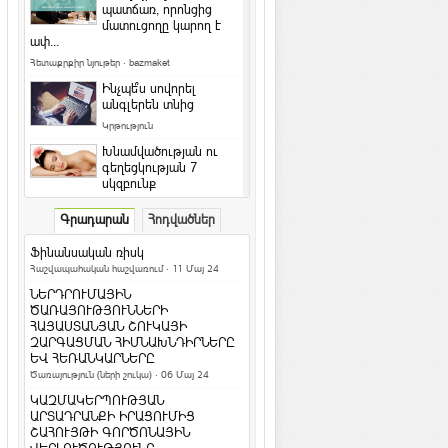
պատճառ, որոնցից
մատուցողը կարող է
ափ...
Հետաքրքիր նյութեր
·
bazmaket
Ինչպե՞ս սովորել
անգլերեն տնից
Կրթություն
Խնամվածության ու
գեղեցկության 7
սկզբունք
Գեղեցիկ և առողջ
·
ArmEco
Գրադարան
Հոդվածներ
Ի՞նչ դաջվածքներ են
նախընտրում հայերը և
Ֆինանսական ռիսկ
արդյո՞ք հասկանու...
Հաշվապահական հաշվառում
· 11 Մայ 24
Մշակույթ և արվեստ
·
ArmEco
ՆԵՐԴՐՈՒՄԱՅԻՆ
Երկնագույն աչքերով կատուն
ԾԱՌԱՅՈՒԹՅՈՒՆՆԵՐԻ
համացանցի աստղ է դարձել
ՀԱՅԱՍՏԱՆՅԱՆ ՇՈՒԿԱՅԻ
ԶԱՐԳԱՑՄԱՆ ՀԻՄՆԱԽՆԴԻՐՆԵՐԸ
Տեսանյութեր / Ֆոտո
ԵՎ ՀԵՌԱՆԿԱՐՆԵՐԸ
Ամանոր 2016` Կարմիր կամ Կրակե
Ծառայություն (ների շուկա)
· 06 Մայ 24
Կապիկի տարի
ԿԱԶՄԱԿԵՐՊՈՒԹՅԱՆ
Տոներ և օրեր
ԱՐՏԱԴՐԱՆՔԻ ԻՐԱՑՈՒՄԻՑ
ՇԱՀՈՒՅԹԻ ԳՈՐԾՈՆԱՅԻՆ
Կենդանակերպի