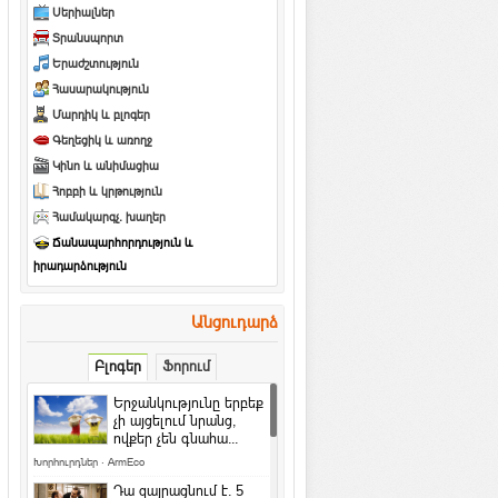
Սերիալներ
Տրանսպորտ
Երաժշտություն
Հասարակություն
Մարդիկ և բլոգեր
Գեղեցիկ և առողջ
Կինո և անիմացիա
Հոբբի և կրթություն
Համակարգչ. խաղեր
Ճանապարհորդություն և
իրադարձություն
Անցուդարձ
Բլոգեր
Ֆորում
Երջանկությունը երբեք
չի այցելում նրանց,
ովքեր չեն գնահա...
Խորհուրդներ
·
ArmEco
Դա զայրացնում է․ 5