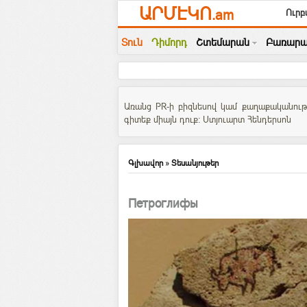
ԱՐՄԷԿՈ
.am
Ուրբ
Տուն
Դիմորդ
Շտեմարան
Բառարա
Առանց PR-ի բիզնեսով կամ քաղաքականությա
գիտեք միայն դուք: Ստյուարտ Հենդերսոն
Գլխավոր
»
Տեսանյութեր
Петроглифы