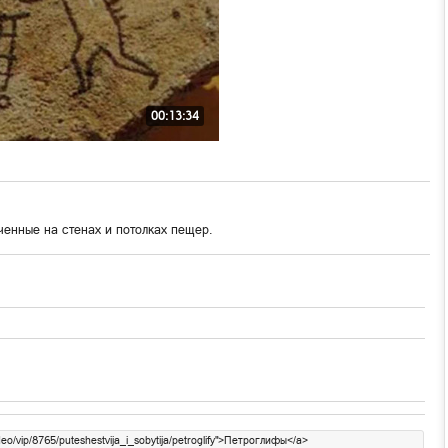
00:13:34
енные на стенах и потолках пещер.