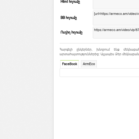
Html հղումը
BB հղումը
Ուղիղ հղումը
Հարգելի ընկերներ, խնդրում ենք մեկնաբա
արտահայտություններից: Այլապես Ձեր մեկնաբանո
FaceBook
ArmEco