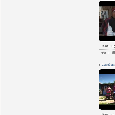
14 տ.ամ
0
Семейск
14 տ.ամ