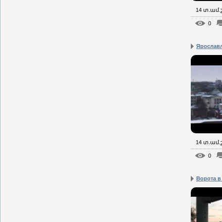
14 տ.ամ
0
Ярославл
14 տ.ամ
0
Ворота в