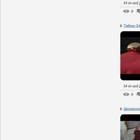
14 տ.ամ
0
Тайны Зл
14 տ.ամ
0
Шоханск