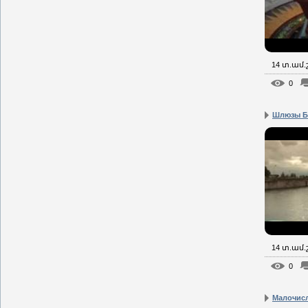
14 տ.ամ
0
Шлюзы Б
14 տ.ամ
0
Малочисл