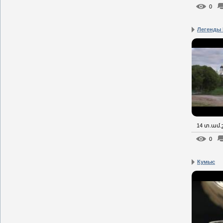
0
Легенды 
14 տ.ամ
0
Кумыс