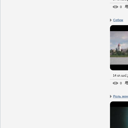
0
Себеж
14 տ.ամ
0
Роль жен