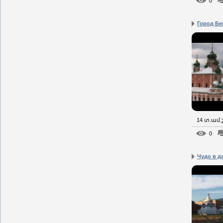
0
Город Бе
14 տ.ամ
0
Чудо в д