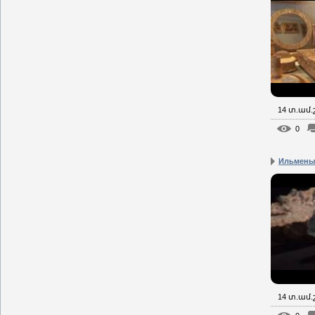
14 տ.ամ
0
Ильмены
14 տ.ամ