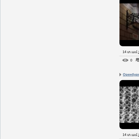
14 տ.ամ
0
Оренбург
14 տ.ամ