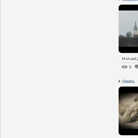
14 տ.ամ
0
Тамань