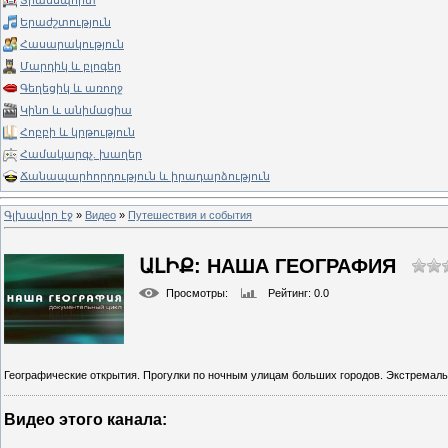
Տրանսպորտ
Երաժշտություն
Հասարակություն
Մարդիկ և բլոգեր
Գեղեցիկ և առողջ
Կինո և անիմացիա
Հոբբի և կրթություն
Համակարգչ. խաղեր
Ճանապարհորդություն և իրադարձություն
Գլխավոր էջ
»
Видео
»
Путешествия и события
ԱԼԻՔ: НАША ГЕОГРАФИЯ
Просмотры
:
Рейтинг
: 0.0
Географические открытия. Прогулки по ночным улицам больших городов. Экстремаль
Видео этого канала
: