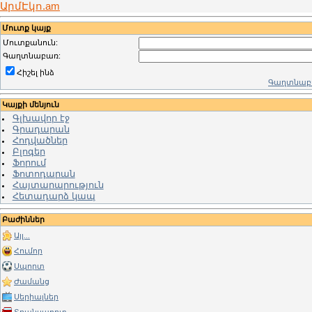
ԱրմԷկո.am
Մուտք կայք
Մուտքանուն:
Գաղտնաբառ:
Հիշել ինձ
Գաղտնաբա
Կայքի մենյուն
Գլխավոր էջ
Գրադարան
Հոդվածներ
Բլոգեր
Ֆորում
Ֆոտոդարան
Հայտարարություն
Հետադարձ կապ
Բաժիններ
Այլ...
Հումոր
Սպորտ
Ժամանց
Սերիալներ