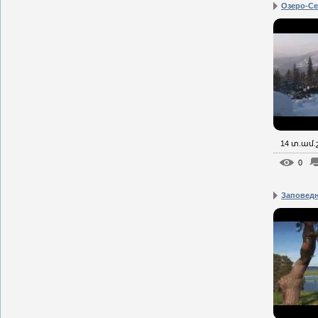
Озеро-С
14 տ.ամ
0
Заповед