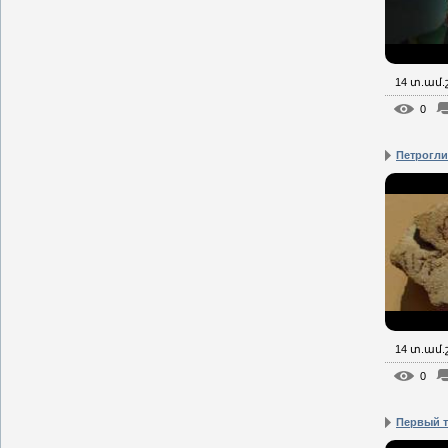
14 տ.ամ
0
Петрогл
14 տ.ամ
0
Первый т