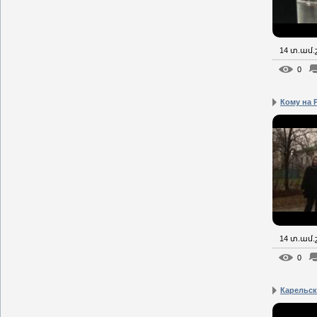
14 տ.ամ
0
Кому на 
14 տ.ամ
0
Карельск