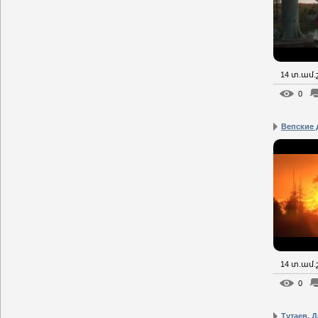
14 տ.ամ
0
Вепские 
14 տ.ամ
0
Тутаев. Д