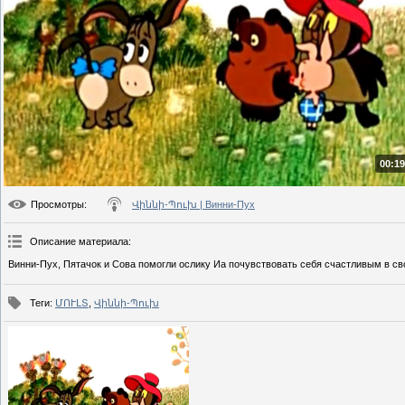
00:19
Просмотры
:
Վիննի-Պուխ | Винни-Пух
Описание материала
:
Винни-Пух, Пятачок и Сова помогли ослику Иа почувствовать себя счастливым в св
Теги
:
ՄՈՒԼՏ
,
Վիննի-Պուխ