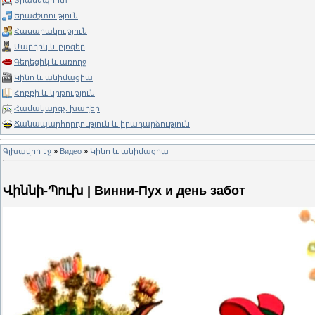
Տրանսպորտ
Երաժշտություն
Հասարակություն
Մարդիկ և բլոգեր
Գեղեցիկ և առողջ
Կինո և անիմացիա
Հոբբի և կրթություն
Համակարգչ. խաղեր
Ճանապարհորդություն և իրադարձություն
Գլխավոր էջ
»
Видео
»
Կինո և անիմացիա
Վիննի-Պուխ | Винни-Пух и день забот