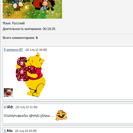
Язык
: Русский
Длительность материала
: 00:19:25
Всего комментариев
:
5
5
armeco-87
(11 Նոյ 12 19:30)
4
Անի
(11 Նոյ 12 11:32)
Մանկությանս գիրկն ընկա.....
3
Alla
(11 Նոյ 12 10:20)