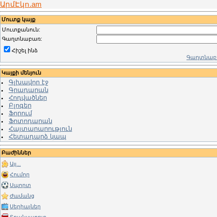
ԱրմԷկո.am
Մուտք կայք
Մուտքանուն:
Գաղտնաբառ:
Հիշել ինձ
Գաղտնաբա
Կայքի մենյուն
Գլխավոր էջ
Գրադարան
Հոդվածներ
Բլոգեր
Ֆորում
Ֆոտոդարան
Հայտարարություն
Հետադարձ կապ
Բաժիններ
Այլ...
Հումոր
Սպորտ
Ժամանց
Սերիալներ