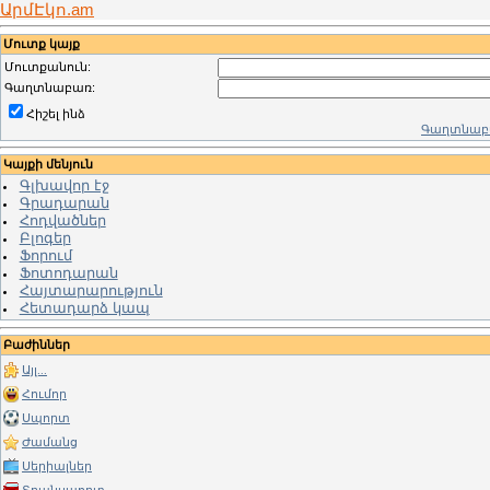
ԱրմԷկո.am
Մուտք կայք
Մուտքանուն:
Գաղտնաբառ:
Հիշել ինձ
Գաղտնաբա
Կայքի մենյուն
Գլխավոր էջ
Գրադարան
Հոդվածներ
Բլոգեր
Ֆորում
Ֆոտոդարան
Հայտարարություն
Հետադարձ կապ
Բաժիններ
Այլ...
Հումոր
Սպորտ
Ժամանց
Սերիալներ