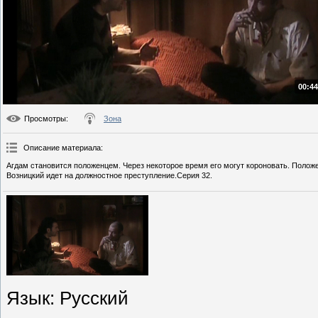
00:44
Просмотры
:
Зона
Описание материала
:
Агдам становится положенцем. Через некоторое время его могут короновать. Поло
Возницкий идет на должностное преступление.Серия 32.
Язык
: Русский