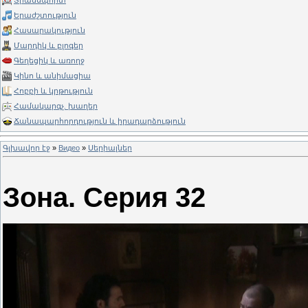
Տրանսպորտ
Երաժշտություն
Հասարակություն
Մարդիկ և բլոգեր
Գեղեցիկ և առողջ
Կինո և անիմացիա
Հոբբի և կրթություն
Համակարգչ. խաղեր
Ճանապարհորդություն և իրադարձություն
Գլխավոր էջ
»
Видео
»
Սերիալներ
Зона. Серия 32