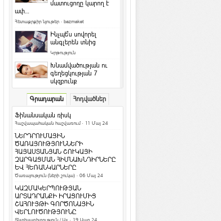
մատուցողը կարող է
ափ...
Հետաքրքիր նյութեր
·
bazmaket
Ինչպե՞ս սովորել
անգլերեն տնից
Կրթություն
Խնամվածության ու
գեղեցկության 7
սկզբունք
Գեղեցիկ և առողջ
·
ArmEco
Գրադարան
Հոդվածներ
Ի՞նչ դաջվածքներ են
նախընտրում հայերը և
Ֆինանսական ռիսկ
արդյո՞ք հասկանու...
Հաշվապահական հաշվառում
· 11 Մայ 24
Մշակույթ և արվեստ
·
ArmEco
ՆԵՐԴՐՈՒՄԱՅԻՆ
Երկնագույն աչքերով կատուն
ԾԱՌԱՅՈՒԹՅՈՒՆՆԵՐԻ
համացանցի աստղ է դարձել
ՀԱՅԱՍՏԱՆՅԱՆ ՇՈՒԿԱՅԻ
ԶԱՐԳԱՑՄԱՆ ՀԻՄՆԱԽՆԴԻՐՆԵՐԸ
Տեսանյութեր / Ֆոտո
ԵՎ ՀԵՌԱՆԿԱՐՆԵՐԸ
Ամանոր 2016` Կարմիր կամ Կրակե
Ծառայություն (ների շուկա)
· 06 Մայ 24
Կապիկի տարի
ԿԱԶՄԱԿԵՐՊՈՒԹՅԱՆ
Տոներ և օրեր
ԱՐՏԱԴՐԱՆՔԻ ԻՐԱՑՈՒՄԻՑ
ՇԱՀՈՒՅԹԻ ԳՈՐԾՈՆԱՅԻՆ
Կենդանակերպի
ՎԵՐԼՈՒԾՈՒԹՅՈՒՆԸ
ամենա-ամենա
Տնտեսագիտություն / Այլ
· 19 Ապր 24