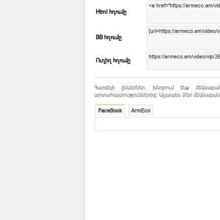
Html հղումը
BB հղումը
Ուղիղ հղումը
Հարգելի ընկերներ, խնդրում ենք մեկնաբա
արտահայտություններից: Այլապես Ձեր մեկնաբանո
FaceBook
ArmEco