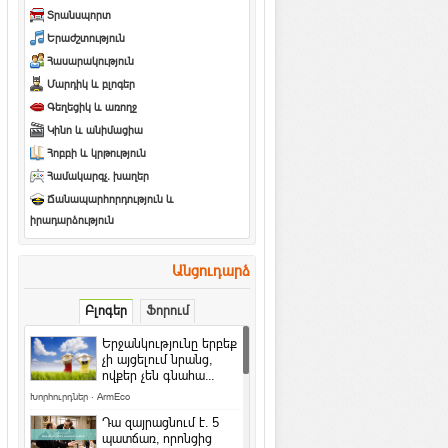
Տրանսպորտ
Երաժշտություն
Հասարակություն
Մարդիկ և բլոգեր
Գեղեցիկ և առողջ
Կինո և անիմացիա
Հոբբի և կրթություն
Համակարգչ. խաղեր
Ճանապարհորդություն և
իրադարձություն
Անցուդարձ
Բլոգեր
Ֆորում
Երջանկությունը երբեք
չի այցելում նրանց,
ովքեր չեն գնահա...
Խորհուրդներ
·
ArmEco
Դա զայրացնում է․ 5
պատճառ, որոնցից