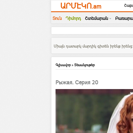
ԱՐՄԷԿՈ
.am
Շաբա
Տուն
Դիմորդ
Շտեմարան
Բառարա
Միայն դատարկ մարդիկ գիտեն իրենք իրենց: 
Գլխավոր
»
Տեսանյութեր
Рыжая. Серия 20