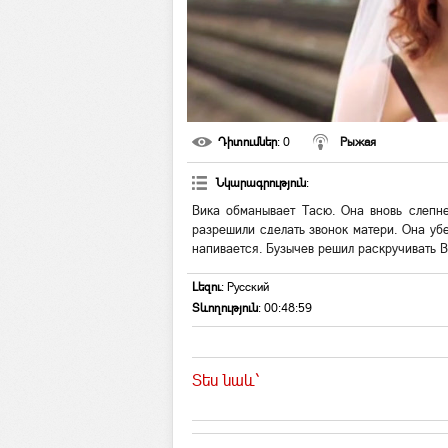
Դիտումներ
: 0
Рыжая
Նկարագրություն
:
Вика обманывает Тасю. Она вновь слепне
разрешили сделать звонок матери. Она убе
напивается. Бузычев решил раскручивать В
Լեզու
: Русский
Տևողություն
: 00:48:59
Տես նաև`