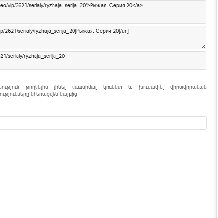
նություն թողնելիս լինել մաքսիմալ կոռեկտ և խուսափել վիրավորական
ւթյունները կհեռացվեն կայքից: