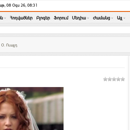
թ, 08 Օգս 26, 08:31
ն
Հոդվածներ
Բլոգեր
Ֆորում
Մեդիա
Ժամանց
Այլ
Օ. Ուայլդ