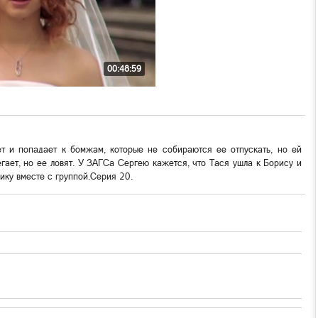
00:48:59
т и попадает к бомжам, которые не собираются ее отпускать, но ей
гает, но ее ловят. У ЗАГСа Сергею кажется, что Тася ушла к Борису и
ику вместе с группой.Серия 20.