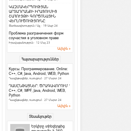
նշանները. իմացիր, թե
ինչով ես ...
ԿԱԶՄԱԿԵՐՊՈՒԹՅԱՆ
Հասարակություն
ԱՐՏԱԴՐԱՆՔԻ ԻՐԱՑՈՒՄԻՑ
ՇԱՀՈՒՅԹԻ ԳՈՐԾՈՆԱՅԻՆ
4 հարց մտավոր կարողությունները
ՎԵՐԼՈՒԾՈՒԹՅՈՒՆԸ
ստուգելու համար
Տնտեսագիտություն / Այլ
· 19 Ապր 24
Հետաքրքիր նյութեր
·
ArmEco
Проблема разграничения форм
3 գաղտնիք, որոնք տղամարդիկ
соучастия в уголовном праве
երբեք չեն բարձրաձայնում
Իրավաբանություն
· 12 Մայ 23
Հարաբերություններ
·
ArmEco
Ավելին »
Facebook-ի նոր
Հայտարարություններ
տվյալների մշակման
կենտրոնը կաշխատի
Курсы. Программирование. Online:
քամու...
C++, C#, Java, Android, WEB, Python
Համացանց
·
rafoaper777
Դասընթացներ, ուսուցում
· 27 Մարտ 24
Все женщины продажны /Б. Шоу
ԴԱՍԸՆԹԱՑՆԵՐ. ԾՐԱԳԱՎՈՐՈՒՄ ‘
На русском / In english
C++, C#, WPF, Java, Android, WEB,
Python
6 պարզ միջոց՝ ամուսնությունը
Դասընթացներ, ուսուցում
· 27 Մարտ 24
երջանիկ դարձնելու համար
Ավելին »
Հարաբերություններ
Երջանկությունն ափի մեջ
Տեսանյութեր
Խորհուրդներ
Երկիրը տիեզերքից
Հրաշք Աղջիկ
ցուցադրվել է 360