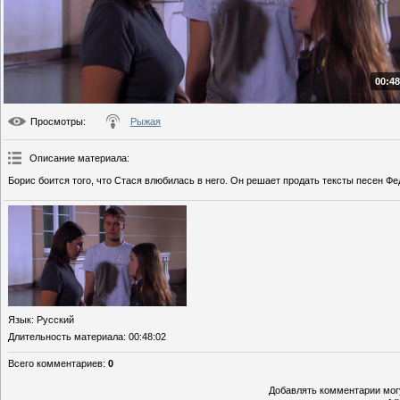
00:48
Просмотры
:
Рыжая
Описание материала
:
Борис боится того, что Стася влюбилась в него. Он решает продать тексты песен Ф
Язык
: Русский
Длительность материала
: 00:48:02
Всего комментариев
:
0
Добавлять комментарии могу