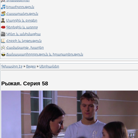
Տրանսպորտ
Երաժշտություն
Հասարակություն
Մարդիկ և բլոգեր
Գեղեցիկ և առողջ
Կինո և անիմացիա
Հոբբի և կրթություն
Համակարգչ. խաղեր
Ճանապարհորդություն և իրադարձություն
Գլխավոր էջ
»
Видео
»
Սերիալներ
Рыжая. Серия 58