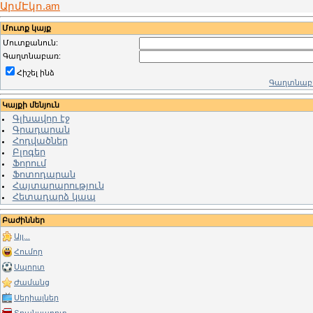
ԱրմԷկո.am
Մուտք կայք
Մուտքանուն:
Գաղտնաբառ:
Հիշել ինձ
Գաղտնաբա
Կայքի մենյուն
Գլխավոր էջ
Գրադարան
Հոդվածներ
Բլոգեր
Ֆորում
Ֆոտոդարան
Հայտարարություն
Հետադարձ կապ
Բաժիններ
Այլ...
Հումոր
Սպորտ
Ժամանց
Սերիալներ