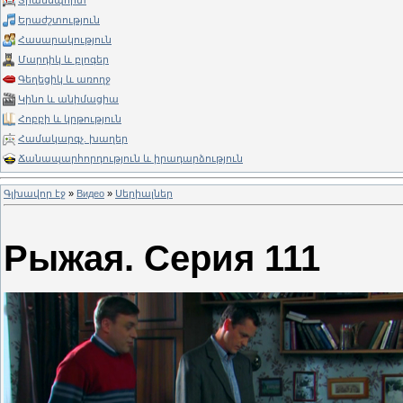
Տրանսպորտ
Երաժշտություն
Հասարակություն
Մարդիկ և բլոգեր
Գեղեցիկ և առողջ
Կինո և անիմացիա
Հոբբի և կրթություն
Համակարգչ. խաղեր
Ճանապարհորդություն և իրադարձություն
Գլխավոր էջ
»
Видео
»
Սերիալներ
Рыжая. Серия 111