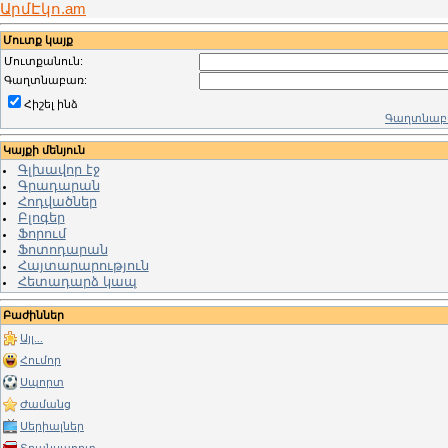
ԱրմԷկո.am
Մուտք կայք
Մուտքանուն:
Գաղտնաբառ:
Հիշել ինձ
Գաղտնաբա
Կայքի մենյուն
Գլխավոր էջ
Գրադարան
Հոդվածներ
Բլոգեր
Ֆորում
Ֆոտոդարան
Հայտարարություն
Հետադարձ կապ
Բաժիններ
Այլ...
Հումոր
Սպորտ
Ժամանց
Սերիալներ