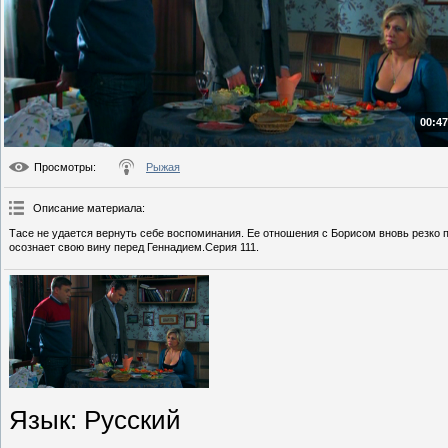
00:47
Просмотры
:
Рыжая
Описание материала
:
Тасе не удается вернуть себе воспоминания. Ее отношения с Борисом вновь резко по
осознает свою вину перед Геннадием.Серия 111.
Язык
: Русский