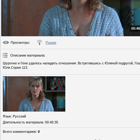
00:46
Просмотры
:
Рыжая
Описание материала
:
Шурочке и Гене удалось наладить отношения. Встретившись с Юлиной подругой, Гоша
Юля.Серия 113.
Язык
: Русский
Длительность материала
: 00:46:35
Всего комментариев
:
0