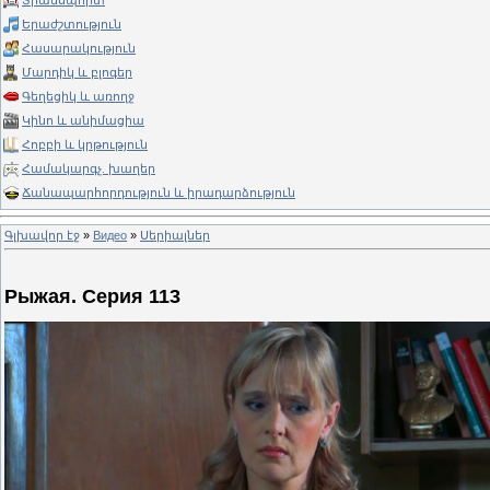
Տրանսպորտ
Երաժշտություն
Հասարակություն
Մարդիկ և բլոգեր
Գեղեցիկ և առողջ
Կինո և անիմացիա
Հոբբի և կրթություն
Համակարգչ. խաղեր
Ճանապարհորդություն և իրադարձություն
Գլխավոր էջ
»
Видео
»
Սերիալներ
Рыжая. Серия 113