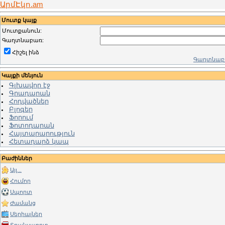
ԱրմԷկո.am
Մուտք կայք
Մուտքանուն:
Գաղտնաբառ:
Հիշել ինձ
Գաղտնաբա
Կայքի մենյուն
Գլխավոր էջ
Գրադարան
Հոդվածներ
Բլոգեր
Ֆորում
Ֆոտոդարան
Հայտարարություն
Հետադարձ կապ
Բաժիններ
Այլ...
Հումոր
Սպորտ
Ժամանց
Սերիալներ