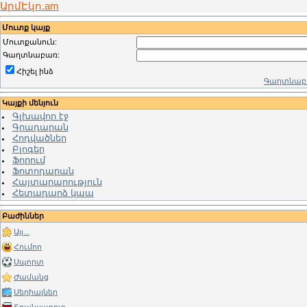
ԱրմԷկո.am
Մուտք կայք
Մուտքանուն:
Գաղտնաբառ:
Հիշել ինձ
Գաղտնաբա
Կայքի մենյուն
Գլխավոր էջ
Գրադարան
Հոդվածներ
Բլոգեր
Ֆորում
Ֆոտոդարան
Հայտարարություն
Հետադարձ կապ
Բաժիններ
Այլ...
Հումոր
Սպորտ
Ժամանց
Սերիալներ