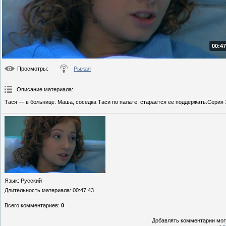
00:47
Просмотры
:
Рыжая
Описание материала
:
Тася — в больнице. Маша, соседка Таси по палате, старается ее поддержать.Серия 
Язык
: Русский
Длительность материала
: 00:47:43
Всего комментариев
:
0
Добавлять комментарии могу