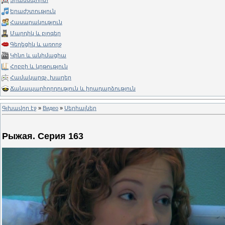
Տրանսպորտ
Երաժշտություն
Հասարակություն
Մարդիկ և բլոգեր
Գեղեցիկ և առողջ
Կինո և անիմացիա
Հոբբի և կրթություն
Համակարգչ. խաղեր
Ճանապարհորդություն և իրադարձություն
Գլխավոր էջ
»
Видео
»
Սերիալներ
Рыжая. Серия 163