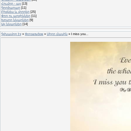
Հումոր - այլ
[13]
Գործարար
[11]
Բիզնես և փողեր
[25]
Փող ու աղջիկներ
[11]
Խոսող նկարներ
[9]
Այլ նկարներ
[14]
Գլխավոր էջ
»
Фотоальбом
»
Սիրո մասին
» I miss you...