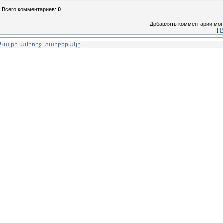
Всего комментариев
:
0
Добавлять комментарии могу
[
Р
Կայքի ամբողջ տարբերակը