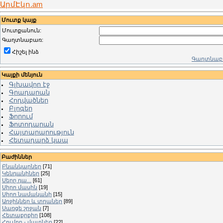
ԱրմԷկո.am
Մուտք կայք
Մուտքանուն:
Գաղտնաբառ:
Հիշել ինձ
Գաղտնաբա
Կայքի մենյուն
Գլխավոր էջ
Գրադարան
Հոդվածներ
Բլոգեր
Ֆորում
Ֆոտոդարան
Հայտարարություն
Հետադարձ կապ
Բաժիններ
Բնանկարներ
[71]
Կենդանիներ
[25]
Սերը դա...
[61]
Սիրո մասին
[19]
Սիրո նամականի
[15]
Աղջիկներ և տղաներ
[89]
Սառցե շրջան
[7]
Հետաքրքիր
[108]
Հումոր - մատներ
[22]