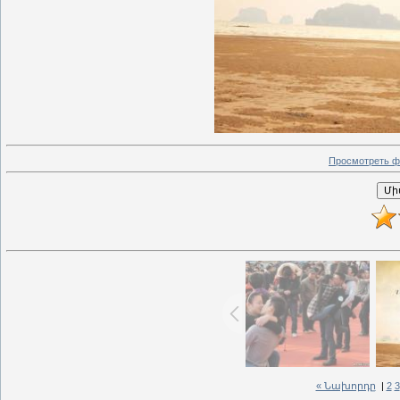
Просмотреть ф
« Նախորդը
|
2
3