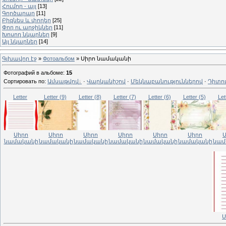
Հումոր - այլ
[13]
Գործարար
[11]
Բիզնես և փողեր
[25]
Փող ու աղջիկներ
[11]
Խոսող նկարներ
[9]
Այլ նկարներ
[14]
Գլխավոր էջ
»
Фотоальбом
» Սիրո նամականի
Фотографий в альбоме
:
15
Сортировать по
:
Ամսաթվով
·
Վարկանիշով
·
Մեկնաբանություններով
·
Դիտո
Letter
Letter (9)
Letter (8)
Letter (7)
Letter (6)
Letter (5)
Let
Սիրո
Սիրո
Սիրո
Սիրո
Սիրո
Սիրո
նամականի
նամականի
նամականի
նամականի
նամականի
նամականի
նամ
Ս