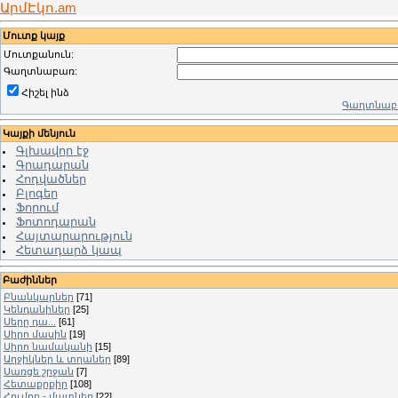
ԱրմԷկո.am
Մուտք կայք
Մուտքանուն:
Գաղտնաբառ:
Հիշել ինձ
Գաղտնաբա
Կայքի մենյուն
Գլխավոր էջ
Գրադարան
Հոդվածներ
Բլոգեր
Ֆորում
Ֆոտոդարան
Հայտարարություն
Հետադարձ կապ
Բաժիններ
Բնանկարներ
[71]
Կենդանիներ
[25]
Սերը դա...
[61]
Սիրո մասին
[19]
Սիրո նամականի
[15]
Աղջիկներ և տղաներ
[89]
Սառցե շրջան
[7]
Հետաքրքիր
[108]
Հումոր - մատներ
[22]