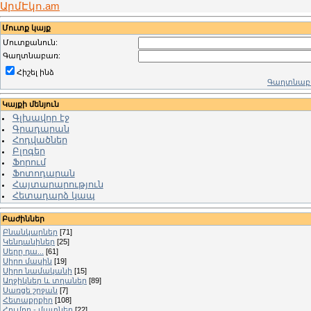
ԱրմԷկո.am
Մուտք կայք
Մուտքանուն:
Գաղտնաբառ:
Հիշել ինձ
Գաղտնաբա
Կայքի մենյուն
Գլխավոր էջ
Գրադարան
Հոդվածներ
Բլոգեր
Ֆորում
Ֆոտոդարան
Հայտարարություն
Հետադարձ կապ
Բաժիններ
Բնանկարներ
[71]
Կենդանիներ
[25]
Սերը դա...
[61]
Սիրո մասին
[19]
Սիրո նամականի
[15]
Աղջիկներ և տղաներ
[89]
Սառցե շրջան
[7]
Հետաքրքիր
[108]
Հումոր - մատներ
[22]