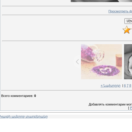
Просмотреть ф
« Նախորդը
|
6
7
8
Всего комментариев
:
0
Добавлять комментарии могу
[
Р
Կայքի ամբողջ տարբերակը