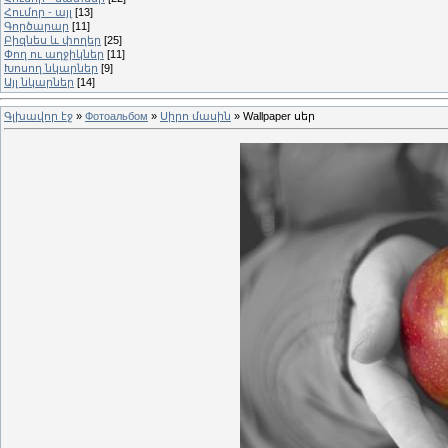
Հումոր - այլ
[13]
Գործարար
[11]
Բիզնես և փողեր
[25]
Փող ու աղջիկներ
[11]
Խոսող նկարներ
[9]
Այլ նկարներ
[14]
Գլխավոր էջ
»
Фотоальбом
»
Սիրո մասին
» Wallpaper սեր