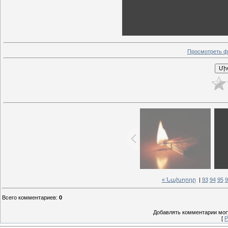
Просмотреть ф
« Նախորդը
|
93
94
95
9
Всего комментариев
:
0
Добавлять комментарии могу
[
Р