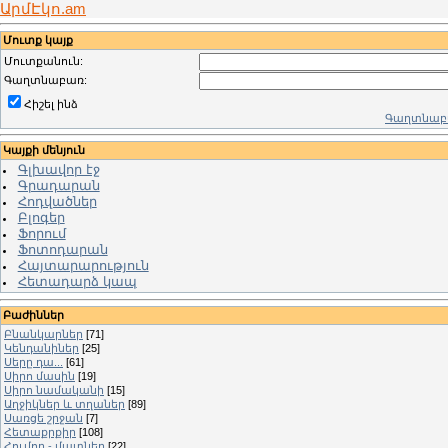
ԱրմԷկո.am
Մուտք կայք
Մուտքանուն:
Գաղտնաբառ:
Հիշել ինձ
Գաղտնաբա
Կայքի մենյուն
Գլխավոր էջ
Գրադարան
Հոդվածներ
Բլոգեր
Ֆորում
Ֆոտոդարան
Հայտարարություն
Հետադարձ կապ
Բաժիններ
Բնանկարներ
[71]
Կենդանիներ
[25]
Սերը դա...
[61]
Սիրո մասին
[19]
Սիրո նամականի
[15]
Աղջիկներ և տղաներ
[89]
Սառցե շրջան
[7]
Հետաքրքիր
[108]
Հումոր - մատներ
[22]