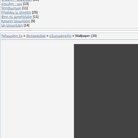
Հումոր - այլ
[13]
Գործարար
[11]
Բիզնես և փողեր
[25]
Փող ու աղջիկներ
[11]
Խոսող նկարներ
[9]
Այլ նկարներ
[14]
Գլխավոր էջ
»
Фотоальбом
»
Հետաքրքիր
» Wallpaper (34)