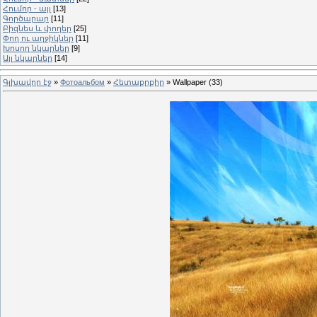
Հումոր - այլ
[13]
Գործարար
[11]
Բիզնես և փողեր
[25]
Փող ու աղջիկներ
[11]
Խոսող նկարներ
[9]
Այլ նկարներ
[14]
Գլխավոր էջ
»
Фотоальбом
»
Հետաքրքիր
» Wallpaper (33)