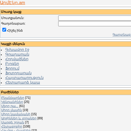
ԱրմԷկո.am
Մուտք կայք
Մուտքանուն:
Գաղտնաբառ:
Հիշել ինձ
Գաղտնաբա
Կայքի մենյուն
Գլխավոր էջ
Գրադարան
Հոդվածներ
Բլոգեր
Ֆորում
Ֆոտոդարան
Հայտարարություն
Հետադարձ կապ
Բաժիններ
Բնանկարներ
[71]
Կենդանիներ
[25]
Սերը դա...
[61]
Սիրո մասին
[19]
Սիրո նամականի
[15]
Աղջիկներ և տղաներ
[89]
Սառցե շրջան
[7]
Հետաքրքիր
[108]
Հումոր - մատներ
[22]