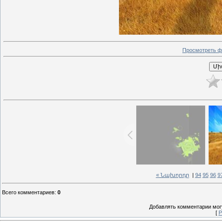
Просмотреть ф
« Նախորդը
|
94
95
96
9
Всего комментариев
:
0
Добавлять комментарии могу
[
Р