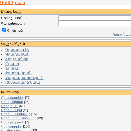
ԱրմԷկո.am
Մուտք կայք
Մուտքանուն:
Գաղտնաբառ:
Հիշել ինձ
Գաղտնաբա
Կայքի մենյուն
Գլխավոր էջ
Գրադարան
Հոդվածներ
Բլոգեր
Ֆորում
Ֆոտոդարան
Հայտարարություն
Հետադարձ կապ
Բաժիններ
Բնանկարներ
[71]
Կենդանիներ
[25]
Սերը դա...
[61]
Սիրո մասին
[19]
Սիրո նամականի
[15]
Աղջիկներ և տղաներ
[89]
Սառցե շրջան
[7]
Հետաքրքիր
[108]
Հումոր - մատներ
[22]