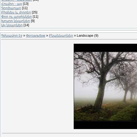
Հումոր - այլ
[13]
Գործարար
[11]
Բիզնես և փողեր
[25]
Փող ու աղջիկներ
[11]
Խոսող նկարներ
[9]
Այլ նկարներ
[14]
Գլխավոր էջ
»
Фотоальбом
»
Բնանկարներ
» Landscape (9)