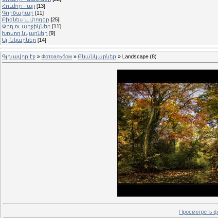
Հումոր - այլ
[13]
Գործարար
[11]
Բիզնես և փողեր
[25]
Փող ու աղջիկներ
[11]
Խոսող նկարներ
[9]
Այլ նկարներ
[14]
Գլխավոր էջ
»
Фотоальбом
»
Բնանկարներ
» Landscape (8)
Просмотреть ф