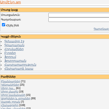
ԱրմԷկո.am
Մուտք կայք
Մուտքանուն:
Գաղտնաբառ:
Հիշել ինձ
Գաղտնաբա
Կայքի մենյուն
Գլխավոր էջ
Գրադարան
Հոդվածներ
Բլոգեր
Ֆորում
Ֆոտոդարան
Հայտարարություն
Հետադարձ կապ
Բաժիններ
Բնանկարներ
[71]
Կենդանիներ
[25]
Սերը դա...
[61]
Սիրո մասին
[19]
Սիրո նամականի
[15]
Աղջիկներ և տղաներ
[89]
Սառցե շրջան
[7]
Հետաքրքիր
[108]
Հումոր - մատներ
[22]