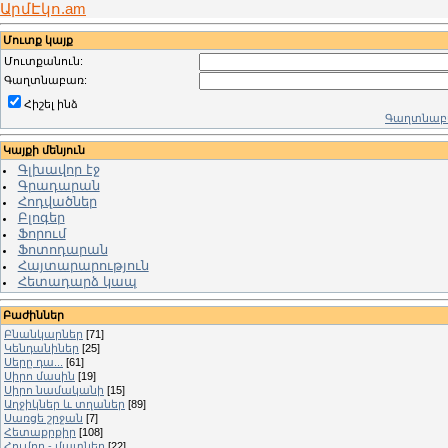
ԱրմԷկո.am
Մուտք կայք
Մուտքանուն:
Գաղտնաբառ:
Հիշել ինձ
Գաղտնաբա
Կայքի մենյուն
Գլխավոր էջ
Գրադարան
Հոդվածներ
Բլոգեր
Ֆորում
Ֆոտոդարան
Հայտարարություն
Հետադարձ կապ
Բաժիններ
Բնանկարներ
[71]
Կենդանիներ
[25]
Սերը դա...
[61]
Սիրո մասին
[19]
Սիրո նամականի
[15]
Աղջիկներ և տղաներ
[89]
Սառցե շրջան
[7]
Հետաքրքիր
[108]
Հումոր - մատներ
[22]