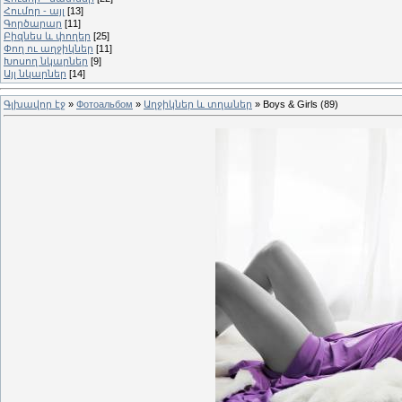
Հումոր - այլ
[13]
Գործարար
[11]
Բիզնես և փողեր
[25]
Փող ու աղջիկներ
[11]
Խոսող նկարներ
[9]
Այլ նկարներ
[14]
Գլխավոր էջ
»
Фотоальбом
»
Աղջիկներ և տղաներ
» Boys & Girls (89)