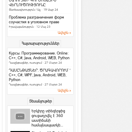
ՇԱՀՈՒՅԹԻ ԳՈՐԾՈՆԱՅԻՆ
4 հարց մտավոր կարողությունները
ՎԵՐԼՈՒԾՈՒԹՅՈՒՆԸ
ստուգելու համար
Տնտեսագիտություն / Այլ
· 19 Ապր 24
Հետաքրքիր նյութեր
·
ArmEco
Проблема разграничения форм
3 գաղտնիք, որոնք տղամարդիկ
соучастия в уголовном праве
երբեք չեն բարձրաձայնում
Իրավաբանություն
· 12 Մայ 23
Հարաբերություններ
·
ArmEco
Ավելին »
Facebook-ի նոր
Հայտարարություններ
տվյալների մշակման
կենտրոնը կաշխատի
Курсы. Программирование. Online:
քամու...
C++, C#, Java, Android, WEB, Python
Համացանց
·
rafoaper777
Դասընթացներ, ուսուցում
· 27 Մարտ 24
Все женщины продажны /Б. Шоу
ԴԱՍԸՆԹԱՑՆԵՐ. ԾՐԱԳԱՎՈՐՈՒՄ ‘
На русском / In english
C++, C#, WPF, Java, Android, WEB,
Python
6 պարզ միջոց՝ ամուսնությունը
Դասընթացներ, ուսուցում
· 27 Մարտ 24
երջանիկ դարձնելու համար
Ավելին »
Հարաբերություններ
Երջանկությունն ափի մեջ
Տեսանյութեր
Խորհուրդներ
Երկիրը տիեզերքից
Հրաշք Աղջիկ
ցուցադրվել է 360
աստիճանի
Մտորումներ
համայնապատկե...
4 լավագույն բանջարեղեն կանանց