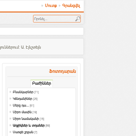
Մուտք
Գրանցվել
ններում: Ա. Էյնշտեյն
Ֆոտոդարան
Բաժիններ
Բնանկարներ
[71]
Կենդանիներ
[25]
Սերը դա...
[61]
Սիրո մասին
[19]
Սիրո նամականի
[15]
Աղջիկներ և տղաներ
[89]
Սառցե շրջան
[7]