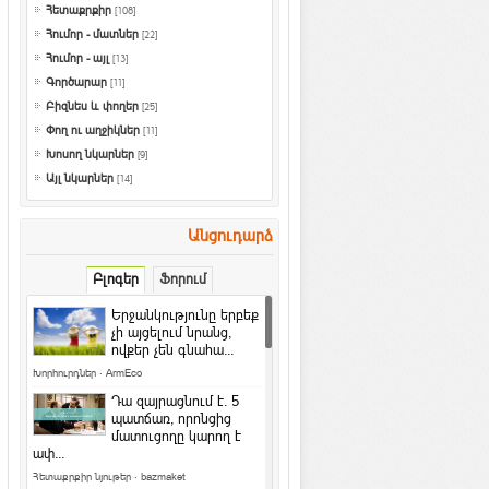
Հետաքրքիր
[108]
Հումոր - մատներ
[22]
Հումոր - այլ
[13]
Գործարար
[11]
Բիզնես և փողեր
[25]
Փող ու աղջիկներ
[11]
Խոսող նկարներ
[9]
Այլ նկարներ
[14]
Անցուդարձ
Բլոգեր
Ֆորում
Երջանկությունը երբեք
չի այցելում նրանց,
ովքեր չեն գնահա...
Խորհուրդներ
·
ArmEco
Դա զայրացնում է․ 5
պատճառ, որոնցից
մատուցողը կարող է
ափ...
Հետաքրքիր նյութեր
·
bazmaket