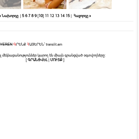
« Նախորդը
|
5
6
7
8
9
[
10
]
11
12
13
14
15
|
Հաջորդը »
AYEREN
Գ
ՐԵՆՔ
Հ
ԱՅԵՐԵՆ`
translit.am
լ մեկնաբանություններ կարող են միայն գրանցված օգտվողները:
[
ԳՐԱՆՑՎԵԼ
|
ՄՈՒՏՔ
]