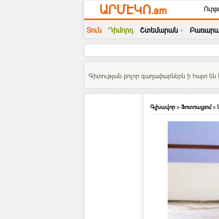
ԱՐՄԷԿՈ
.am
Ուրբ
Տուն
Դիմորդ
Շտեմարան
Բառարա
Գիտության բոլոր գաղափարներն ի հայտ են ե
Գլխավոր
»
Ֆոտոալբոմ
»