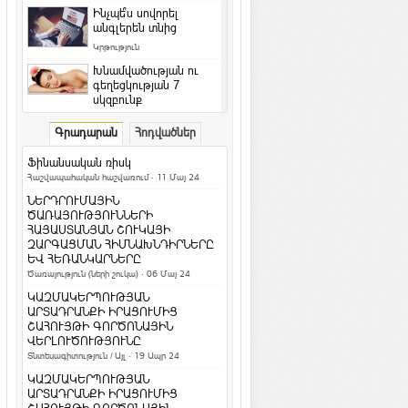
Ինչպե՞ս սովորել
անգլերեն տնից
Կրթություն
Խնամվածության ու
գեղեցկության 7
սկզբունք
Գեղեցիկ և առողջ
·
ArmEco
Գրադարան
Հոդվածներ
Ի՞նչ դաջվածքներ են
նախընտրում հայերը և
Ֆինանսական ռիսկ
արդյո՞ք հասկանու...
Հաշվապահական հաշվառում
· 11 Մայ 24
Մշակույթ և արվեստ
·
ArmEco
ՆԵՐԴՐՈՒՄԱՅԻՆ
Երկնագույն աչքերով կատուն
ԾԱՌԱՅՈՒԹՅՈՒՆՆԵՐԻ
համացանցի աստղ է դարձել
ՀԱՅԱՍՏԱՆՅԱՆ ՇՈՒԿԱՅԻ
ԶԱՐԳԱՑՄԱՆ ՀԻՄՆԱԽՆԴԻՐՆԵՐԸ
Տեսանյութեր / Ֆոտո
ԵՎ ՀԵՌԱՆԿԱՐՆԵՐԸ
Ամանոր 2016` Կարմիր կամ Կրակե
Ծառայություն (ների շուկա)
· 06 Մայ 24
Կապիկի տարի
ԿԱԶՄԱԿԵՐՊՈՒԹՅԱՆ
Տոներ և օրեր
ԱՐՏԱԴՐԱՆՔԻ ԻՐԱՑՈՒՄԻՑ
ՇԱՀՈՒՅԹԻ ԳՈՐԾՈՆԱՅԻՆ
Կենդանակերպի
ՎԵՐԼՈՒԾՈՒԹՅՈՒՆԸ
ամենա-ամենա
Տնտեսագիտություն / Այլ
· 19 Ապր 24
նշանները. իմացիր, թե
ինչով ես ...
ԿԱԶՄԱԿԵՐՊՈՒԹՅԱՆ
Հասարակություն
ԱՐՏԱԴՐԱՆՔԻ ԻՐԱՑՈՒՄԻՑ