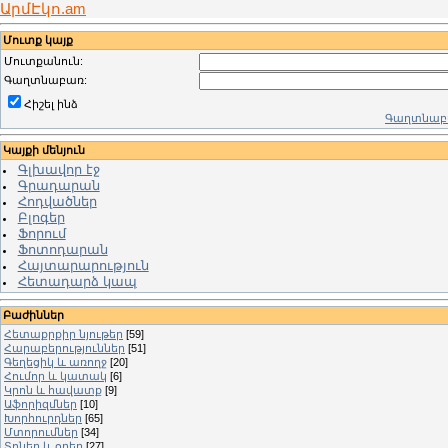
ԱրմԷկո.am
Մուտք կայք
Մուտքանուն:
Գաղտնաբառ:
Հիշել ինձ
Գաղտնաբա
Կայքի մենյուն
Գլխավոր էջ
Գրադարան
Հոդվածներ
Բլոգեր
Ֆորում
Ֆոտոդարան
Հայտարարություն
Հետադարձ կապ
Բաժիններ
Հետաքրքիր նյութեր
[59]
Հարաբերություններ
[51]
Գեղեցիկ և առողջ
[20]
Հումոր և կատակ
[6]
Կրոն և հավատք
[9]
Աֆորիզմներ
[10]
Խորհուրդներ
[65]
Մտորումներ
[34]
Տոներ և օրեր
[27]