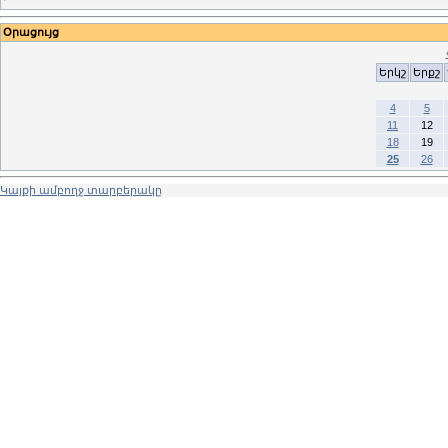
Օրացույց
Երկշ
Երքշ
4
5
11
12
18
19
25
26
Կայքի ամբողջ տարբերակը