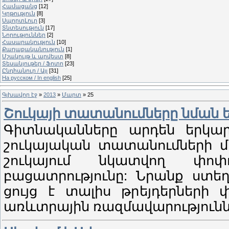
Համացանց
[12]
Կրթություն
[8]
ՍպորտԼուր
[3]
Տնտեսություն
[17]
Նորություններ
[2]
Հասարակություն
[10]
Քաղաքականություն
[1]
Մշակույթ և արվեստ
[8]
Տեսանյութեր / Ֆոտո
[23]
Ընդհանուր / Այլ
[31]
На русском / In english
[25]
Գլխավոր էջ
»
2013
»
Մարտ
»
25
Շուկայի տատանումները նման 
Գիտնականները արդեն երկար
շուկայական տատանումների մոդ
շուկայում նկատվող փոփ
բացատրությունը: Նրանք ստեղ
ցույց է տալիս թրեյդերների 
առևտրային ռազմավարություննե