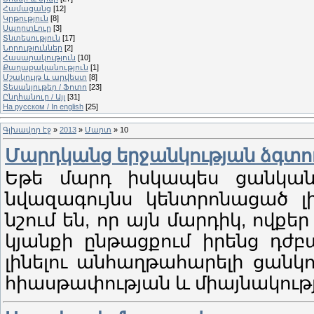
Համացանց
[12]
Կրթություն
[8]
ՍպորտԼուր
[3]
Տնտեսություն
[17]
Նորություններ
[2]
Հասարակություն
[10]
Քաղաքականություն
[1]
Մշակույթ և արվեստ
[8]
Տեսանյութեր / Ֆոտո
[23]
Ընդհանուր / Այլ
[31]
На русском / In english
[25]
Գլխավոր էջ
»
2013
»
Մարտ
»
10
Մարդկանց երջանկության ձգտու
Եթե մարդ իսկապես ցանկանո
նվազագույնս կենտրոնացած լ
նշում են, որ այն մարդիկ, ովքե
կյանքի ընթացքում իրենց դժբ
լինելու անհաղթահարելի ցանկո
հիասթափության և միայնակությ