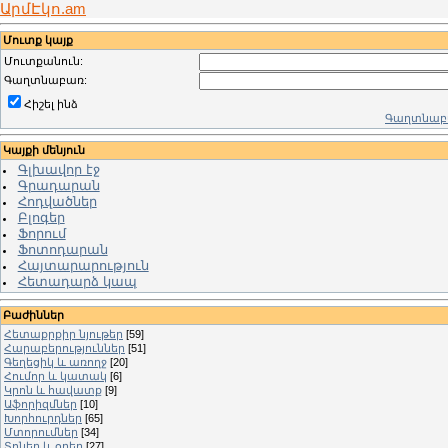
ԱրմԷկո.am
Մուտք կայք
Մուտքանուն:
Գաղտնաբառ:
Հիշել ինձ
Գաղտնաբա
Կայքի մենյուն
Գլխավոր էջ
Գրադարան
Հոդվածներ
Բլոգեր
Ֆորում
Ֆոտոդարան
Հայտարարություն
Հետադարձ կապ
Բաժիններ
Հետաքրքիր նյութեր
[59]
Հարաբերություններ
[51]
Գեղեցիկ և առողջ
[20]
Հումոր և կատակ
[6]
Կրոն և հավատք
[9]
Աֆորիզմներ
[10]
Խորհուրդներ
[65]
Մտորումներ
[34]
Տոներ և օրեր
[27]