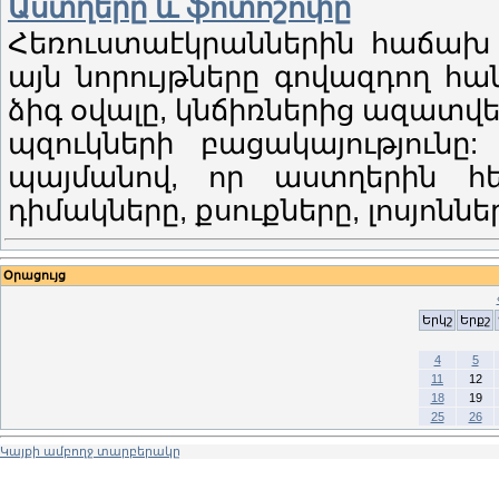
Աստղերը և ֆոտոշոփը
Հեռուստաէկրաններին հաճախ 
այն նորույթները գովազդող հա
ձիգ օվալը, կնճիռներից ազատվել
պզուկների բացակայությունը
պայմանով, որ աստղերին հե
դիմակները, քսուքները, լոսյոննե
Օրացույց
Երկշ
Երքշ
4
5
11
12
18
19
25
26
Կայքի ամբողջ տարբերակը