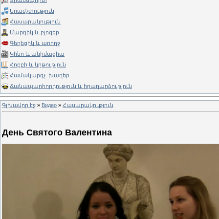
Տրանսպորտ
Երաժշտություն
Հասարակություն
Մարդիկ և բլոգեր
Գեղեցիկ և առողջ
Կինո և անիմացիա
Հոբբի և կրթություն
Համակարգչ. խաղեր
Ճանապարհորդություն և իրադարձություն
Գլխավոր էջ
»
Видео
»
Հասարակություն
День Святого Валентина