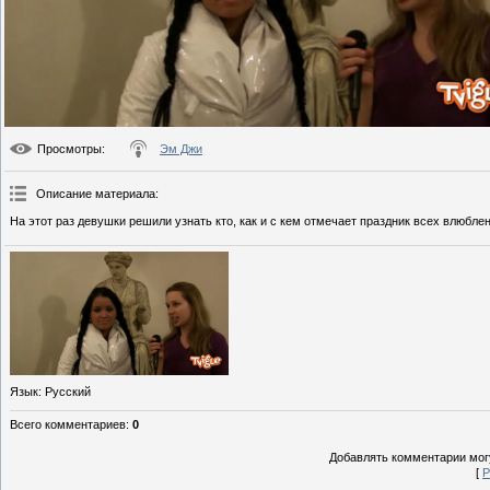
Просмотры
:
Эм Джи
Описание материала
:
На этот раз девушки решили узнать кто, как и с кем отмечает праздник всех влюбле
Язык
: Русский
Всего комментариев
:
0
Добавлять комментарии могу
[
Р