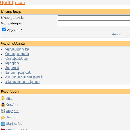
ԱրմԷկո.am
Մուտք կայք
Մուտքանուն:
Գաղտնաբառ:
Հիշել ինձ
Գաղտնաբա
Կայքի մենյուն
Գլխավոր էջ
Գրադարան
Հոդվածներ
Բլոգեր
Ֆորում
Ֆոտոդարան
Հայտարարություն
Հետադարձ կապ
Բաժիններ
Այլ...
Հումոր
Սպորտ
Ժամանց
Սերիալներ