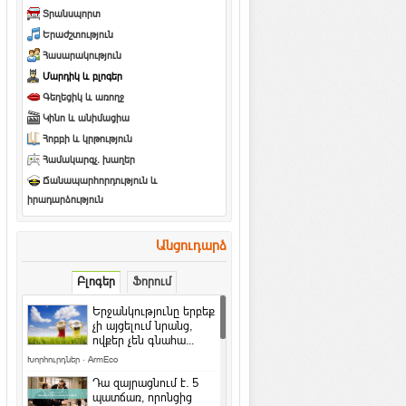
Տրանսպորտ
Երաժշտություն
Հասարակություն
Մարդիկ և բլոգեր
Գեղեցիկ և առողջ
Կինո և անիմացիա
Հոբբի և կրթություն
Համակարգչ. խաղեր
Ճանապարհորդություն և
իրադարձություն
Անցուդարձ
Բլոգեր
Ֆորում
Երջանկությունը երբեք
չի այցելում նրանց,
ովքեր չեն գնահա...
Խորհուրդներ
·
ArmEco
Դա զայրացնում է․ 5
պատճառ, որոնցից