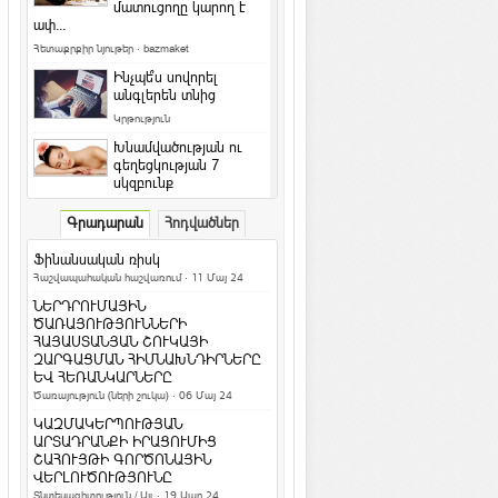
մատուցողը կարող է
ափ...
Հետաքրքիր նյութեր
·
bazmaket
Ինչպե՞ս սովորել
անգլերեն տնից
Կրթություն
Խնամվածության ու
գեղեցկության 7
սկզբունք
Գեղեցիկ և առողջ
·
ArmEco
Գրադարան
Հոդվածներ
Ի՞նչ դաջվածքներ են
նախընտրում հայերը և
Ֆինանսական ռիսկ
արդյո՞ք հասկանու...
Հաշվապահական հաշվառում
· 11 Մայ 24
Մշակույթ և արվեստ
·
ArmEco
ՆԵՐԴՐՈՒՄԱՅԻՆ
Երկնագույն աչքերով կատուն
ԾԱՌԱՅՈՒԹՅՈՒՆՆԵՐԻ
համացանցի աստղ է դարձել
ՀԱՅԱՍՏԱՆՅԱՆ ՇՈՒԿԱՅԻ
ԶԱՐԳԱՑՄԱՆ ՀԻՄՆԱԽՆԴԻՐՆԵՐԸ
Տեսանյութեր / Ֆոտո
ԵՎ ՀԵՌԱՆԿԱՐՆԵՐԸ
Ամանոր 2016` Կարմիր կամ Կրակե
Ծառայություն (ների շուկա)
· 06 Մայ 24
Կապիկի տարի
ԿԱԶՄԱԿԵՐՊՈՒԹՅԱՆ
Տոներ և օրեր
ԱՐՏԱԴՐԱՆՔԻ ԻՐԱՑՈՒՄԻՑ
ՇԱՀՈՒՅԹԻ ԳՈՐԾՈՆԱՅԻՆ
Կենդանակերպի
ՎԵՐԼՈՒԾՈՒԹՅՈՒՆԸ
ամենա-ամենա
Տնտեսագիտություն / Այլ
· 19 Ապր 24