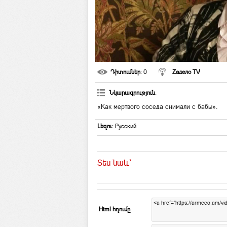
Դիտումներ
: 0
Zадело TV
Նկարագրություն
:
«Как мертвого соседа снимали с бабы».
Լեզու
: Русский
Տես նաև`
Html հղումը