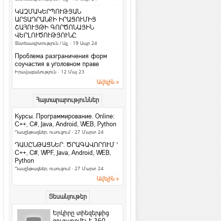
նշանները. իմացիր, թե
ինչով ես ...
ԿԱԶՄԱԿԵՐՊՈՒԹՅԱՆ
Հասարակություն
ԱՐՏԱԴՐԱՆՔԻ ԻՐԱՑՈՒՄԻՑ
ՇԱՀՈՒՅԹԻ ԳՈՐԾՈՆԱՅԻՆ
4 հարց մտավոր կարողությունները
ՎԵՐԼՈՒԾՈՒԹՅՈՒՆԸ
ստուգելու համար
Տնտեսագիտություն / Այլ
· 19 Ապր 24
Հետաքրքիր նյութեր
·
ArmEco
Проблема разграничения форм
3 գաղտնիք, որոնք տղամարդիկ
соучастия в уголовном праве
երբեք չեն բարձրաձայնում
Իրավաբանություն
· 12 Մայ 23
Հարաբերություններ
·
ArmEco
Ավելին »
Facebook-ի նոր
Հայտարարություններ
տվյալների մշակման
կենտրոնը կաշխատի
Курсы. Программирование. Online:
քամու...
C++, C#, Java, Android, WEB, Python
Համացանց
·
rafoaper777
Դասընթացներ, ուսուցում
· 27 Մարտ 24
Все женщины продажны /Б. Шоу
ԴԱՍԸՆԹԱՑՆԵՐ. ԾՐԱԳԱՎՈՐՈՒՄ ‘
На русском / In english
C++, C#, WPF, Java, Android, WEB,
Python
6 պարզ միջոց՝ ամուսնությունը
Դասընթացներ, ուսուցում
· 27 Մարտ 24
երջանիկ դարձնելու համար
Ավելին »
Հարաբերություններ
Երջանկությունն ափի մեջ
Տեսանյութեր
Խորհուրդներ
Երկիրը տիեզերքից
Հրաշք Աղջիկ
ցուցադրվել է 360