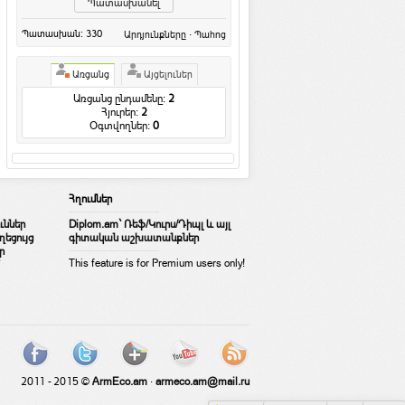
Խորհուրդներ
Սերը գործողություն է. առակ
Պատասխան: 330
·
Արդյունքները
Պահոց
Խորհուրդներ
·
aniko88
Բանկոմատի գյուտ. Լյութեր Ջորջ
Առցանց
Այցելուներ
Սիմջյան
Առցանց ընդամենը:
2
Ընդհանուր / Այլ
Հյուրեր:
2
Օգտվողներ:
0
Ինչպես տարածել Wi Fi նոթբուքի
միջոցով
Համացանց
·
rafoaper777
Իսկ ո՞վ է մարդը
Հղումներ
Հումոր և կատակ
ւններ
Diplom.am` Ռեֆ/Կուրս/Դիպլ և այլ
Քեզ...
եցույց
գիտական աշխատանքներ
Մտորումներ
ր
This feature is for Premium users only!
Վաստակել գումար համացացում
Համացանց
·
rafoaper777
Առաջին ավտոմոբիլը
Հետաքրքիր նյութեր
·
Anechka
Ավելին »
2011 - 2015 ©
ArmEco.am
·
armeco.am@mail.ru