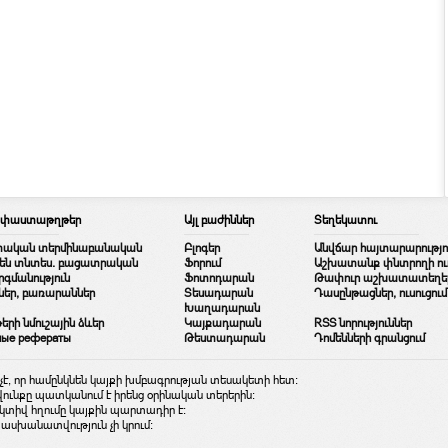
/ փաստաթղթեր
Այլ բաժիններ
Տեղեկատու
տական տերմինաբանական
Բլոգեր
Անվճար հայտարարությո
երեն տնտես. բացատրական
Ֆորում
Աշխատանք փնտրողի ուղ
գմանություն
Ֆոտոդարան
Թափուր աշխատատեղե
ներ, բառարաններ
Տեսադարան
Դասընթացներ, ուսուցում
Խաղադարան
ի նմուշային ձևեր
Կայքադարան
RSS նորություններ
ные рефераты
Թեստադարան
Դոմենների գրանցում
, որ համընկնեն կայքի խմբագրության տեսակետի հետ:
վունքը պատկանում է իրենց օրինական տերերին:
ակտիվ հղումը կայքին պարտադիր է:
սխանատվություն չի կրում: