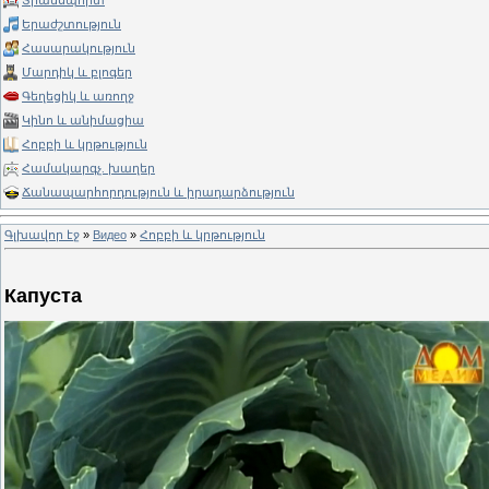
Տրանսպորտ
Երաժշտություն
Հասարակություն
Մարդիկ և բլոգեր
Գեղեցիկ և առողջ
Կինո և անիմացիա
Հոբբի և կրթություն
Համակարգչ. խաղեր
Ճանապարհորդություն և իրադարձություն
Գլխավոր էջ
»
Видео
»
Հոբբի և կրթություն
Капуста