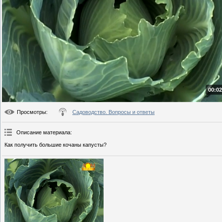
00:02
Просмотры
:
Садоводство. Вопросы и ответы
Описание материала
:
Как получить большие кочаны капусты?