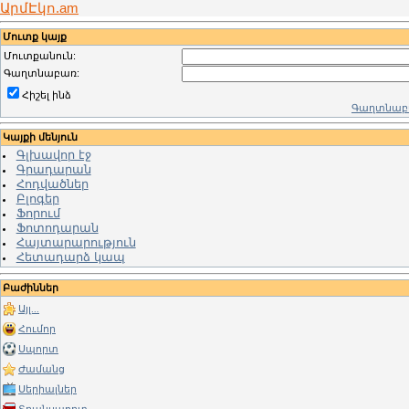
ԱրմԷկո.am
Մուտք կայք
Մուտքանուն:
Գաղտնաբառ:
Հիշել ինձ
Գաղտնաբա
Կայքի մենյուն
Գլխավոր էջ
Գրադարան
Հոդվածներ
Բլոգեր
Ֆորում
Ֆոտոդարան
Հայտարարություն
Հետադարձ կապ
Բաժիններ
Այլ...
Հումոր
Սպորտ
Ժամանց
Սերիալներ