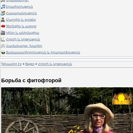
Տրանսպորտ
Երաժշտություն
Հասարակություն
Մարդիկ և բլոգեր
Գեղեցիկ և առողջ
Կինո և անիմացիա
Հոբբի և կրթություն
Համակարգչ. խաղեր
Ճանապարհորդություն և իրադարձություն
Գլխավոր էջ
»
Видео
»
Հոբբի և կրթություն
Борьба с фитофторой