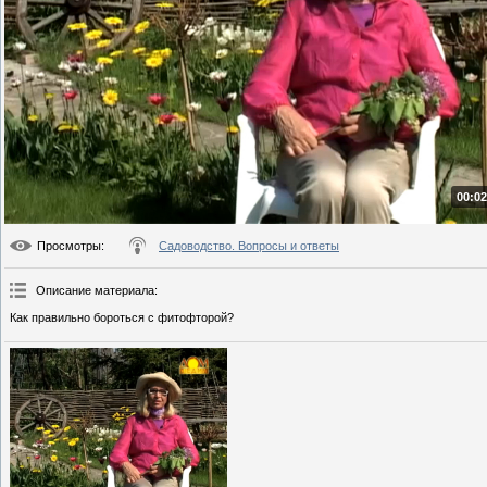
00:02
Просмотры
:
Садоводство. Вопросы и ответы
Описание материала
:
Как правильно бороться с фитофторой?