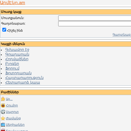
ԱրմԷկո.am
Մուտք կայք
Մուտքանուն:
Գաղտնաբառ:
Հիշել ինձ
Գաղտնաբա
Կայքի մենյուն
Գլխավոր էջ
Գրադարան
Հոդվածներ
Բլոգեր
Ֆորում
Ֆոտոդարան
Հայտարարություն
Հետադարձ կապ
Բաժիններ
Այլ...
Հումոր
Սպորտ
Ժամանց
Սերիալներ