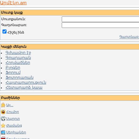
ԱրմԷկո.am
Մուտք կայք
Մուտքանուն:
Գաղտնաբառ:
Հիշել ինձ
Գաղտնաբա
Կայքի մենյուն
Գլխավոր էջ
Գրադարան
Հոդվածներ
Բլոգեր
Ֆորում
Ֆոտոդարան
Հայտարարություն
Հետադարձ կապ
Բաժիններ
Այլ...
Հումոր
Սպորտ
Ժամանց
Սերիալներ