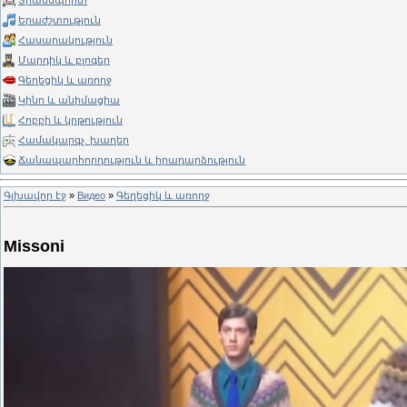
Տրանսպորտ
Երաժշտություն
Հասարակություն
Մարդիկ և բլոգեր
Գեղեցիկ և առողջ
Կինո և անիմացիա
Հոբբի և կրթություն
Համակարգչ. խաղեր
Ճանապարհորդություն և իրադարձություն
Գլխավոր էջ
»
Видео
»
Գեղեցիկ և առողջ
Missoni