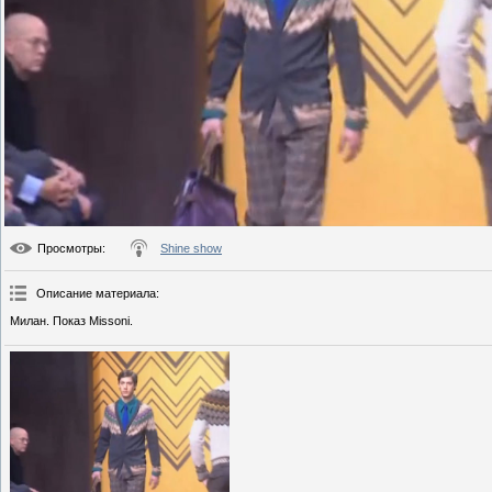
Просмотры
:
Shine show
Описание материала
:
Милан. Показ Missoni.