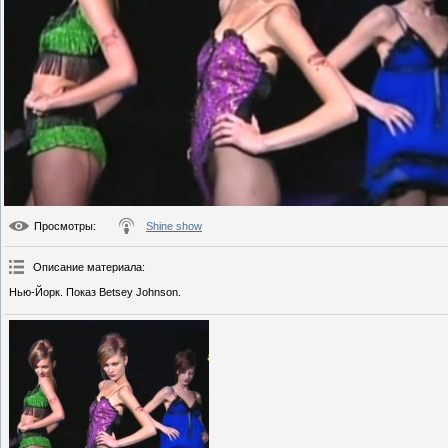
Просмотры
:
Shine show
Описание материала
:
Нью-Йорк. Показ Betsey Johnson.