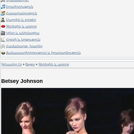
Տրանսպորտ
Երաժշտություն
Հասարակություն
Մարդիկ և բլոգեր
Գեղեցիկ և առողջ
Կինո և անիմացիա
Հոբբի և կրթություն
Համակարգչ. խաղեր
Ճանապարհորդություն և իրադարձություն
Գլխավոր էջ
»
Видео
»
Գեղեցիկ և առողջ
Betsey Johnson