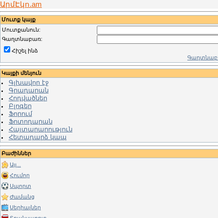
ԱրմԷկո.am
Մուտք կայք
Մուտքանուն:
Գաղտնաբառ:
Հիշել ինձ
Գաղտնաբա
Կայքի մենյուն
Գլխավոր էջ
Գրադարան
Հոդվածներ
Բլոգեր
Ֆորում
Ֆոտոդարան
Հայտարարություն
Հետադարձ կապ
Բաժիններ
Այլ...
Հումոր
Սպորտ
Ժամանց
Սերիալներ