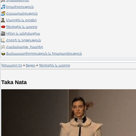
Տրանսպորտ
Երաժշտություն
Հասարակություն
Մարդիկ և բլոգեր
Գեղեցիկ և առողջ
Կինո և անիմացիա
Հոբբի և կրթություն
Համակարգչ. խաղեր
Ճանապարհորդություն և իրադարձություն
Գլխավոր էջ
»
Видео
»
Գեղեցիկ և առողջ
Taka Nata