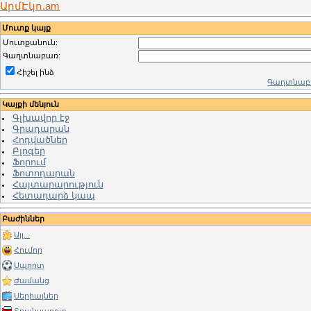
ԱրմԷկո.am
Մուտք կայք
Մուտքանուն:
Գաղտնաբառ:
Հիշել ինձ
Գաղտնաբա
Կայքի մենյուն
Գլխավոր էջ
Գրադարան
Հոդվածներ
Բլոգեր
Ֆորում
Ֆոտոդարան
Հայտարարություն
Հետադարձ կապ
Բաժիններ
Այլ...
Հումոր
Սպորտ
Ժամանց
Սերիալներ