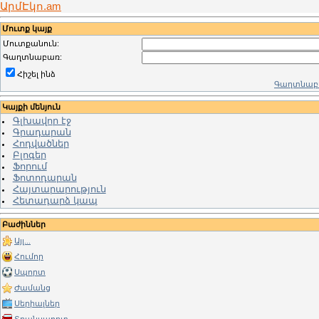
ԱրմԷկո.am
Մուտք կայք
Մուտքանուն:
Գաղտնաբառ:
Հիշել ինձ
Գաղտնաբա
Կայքի մենյուն
Գլխավոր էջ
Գրադարան
Հոդվածներ
Բլոգեր
Ֆորում
Ֆոտոդարան
Հայտարարություն
Հետադարձ կապ
Բաժիններ
Այլ...
Հումոր
Սպորտ
Ժամանց
Սերիալներ