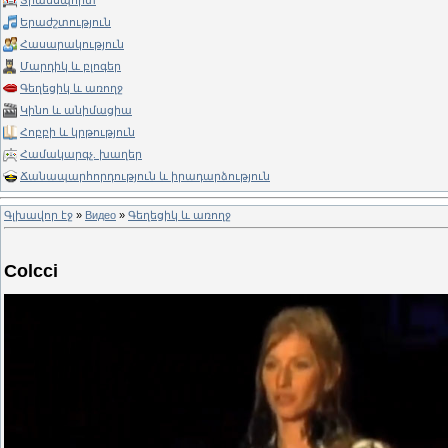
Տրանսպորտ
Երաժշտություն
Հասարակություն
Մարդիկ և բլոգեր
Գեղեցիկ և առողջ
Կինո և անիմացիա
Հոբբի և կրթություն
Համակարգչ. խաղեր
Ճանապարհորդություն և իրադարձություն
Գլխավոր էջ
»
Видео
»
Գեղեցիկ և առողջ
Colcci