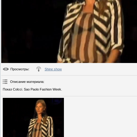
Просмотры
:
Shine show
Описание материала
:
Показ Colcci. Sao Paolo Fashion Week.