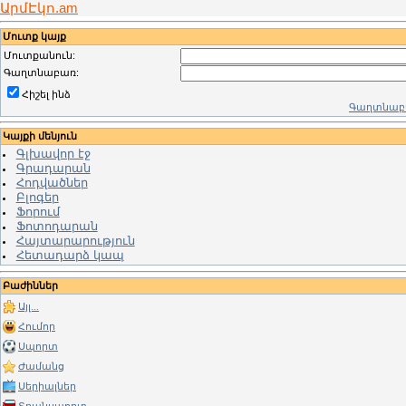
ԱրմԷկո.am
Մուտք կայք
Մուտքանուն:
Գաղտնաբառ:
Հիշել ինձ
Գաղտնաբա
Կայքի մենյուն
Գլխավոր էջ
Գրադարան
Հոդվածներ
Բլոգեր
Ֆորում
Ֆոտոդարան
Հայտարարություն
Հետադարձ կապ
Բաժիններ
Այլ...
Հումոր
Սպորտ
Ժամանց
Սերիալներ