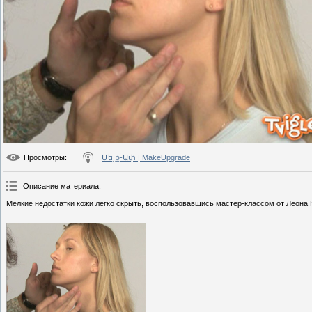
Просмотры
:
Մեյք-Ափ | MakeUpgrade
Описание материала
:
Мелкие недостатки кожи легко скрыть, воспользовавшись мастер-классом от Леона 