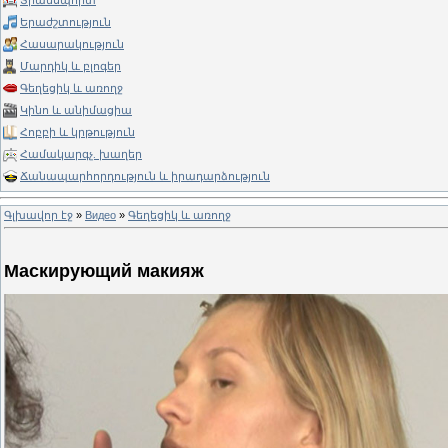
Տրանսպորտ
Երաժշտություն
Հասարակություն
Մարդիկ և բլոգեր
Գեղեցիկ և առողջ
Կինո և անիմացիա
Հոբբի և կրթություն
Համակարգչ. խաղեր
Ճանապարհորդություն և իրադարձություն
Գլխավոր էջ
»
Видео
»
Գեղեցիկ և առողջ
Маскирующий макияж