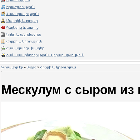
Տրանսպորտ
Երաժշտություն
Հասարակություն
Մարդիկ և բլոգեր
Գեղեցիկ և առողջ
Կինո և անիմացիա
Հոբբի և կրթություն
Համակարգչ. խաղեր
Ճանապարհորդություն և իրադարձություն
Գլխավոր էջ
»
Видео
»
Հոբբի և կրթություն
Мескулум с сыром из 