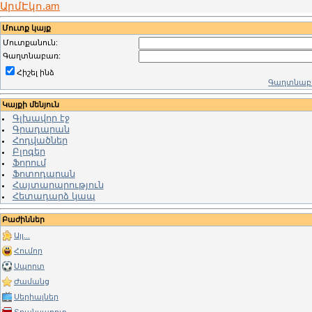
ԱրմԷկո.am
Մուտք կայք
Մուտքանուն:
Գաղտնաբառ:
Հիշել ինձ
Գաղտնաբա
Կայքի մենյուն
Գլխավոր էջ
Գրադարան
Հոդվածներ
Բլոգեր
Ֆորում
Ֆոտոդարան
Հայտարարություն
Հետադարձ կապ
Բաժիններ
Այլ...
Հումոր
Սպորտ
Ժամանց
Սերիալներ