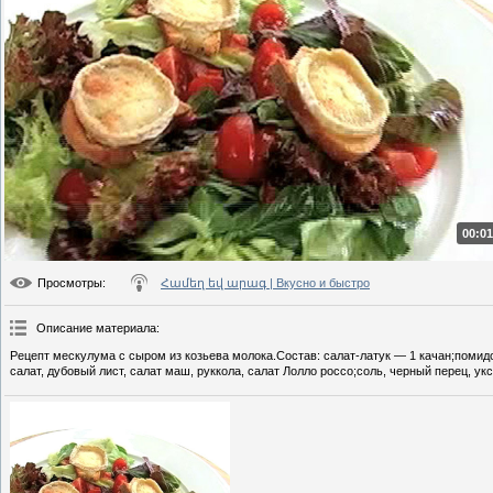
00:01
Просмотры
:
Համեղ եվ արագ | Вкусно и быстро
Описание материала
:
Рецепт мескулума с сыром из козьева молока.Состав: салат-латук — 1 качан;помид
салат, дубовый лист, салат маш, руккола, салат Лолло россо;соль, черный перец, у