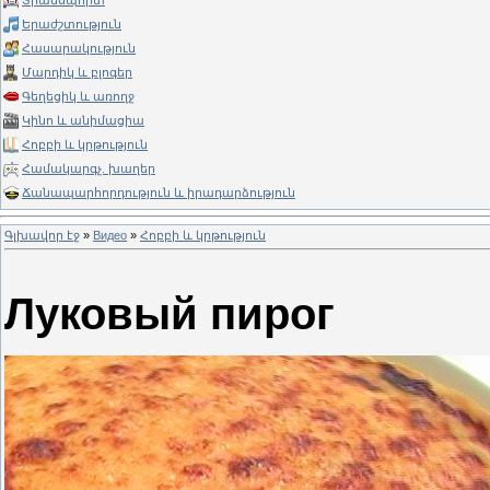
Տրանսպորտ
Երաժշտություն
Հասարակություն
Մարդիկ և բլոգեր
Գեղեցիկ և առողջ
Կինո և անիմացիա
Հոբբի և կրթություն
Համակարգչ. խաղեր
Ճանապարհորդություն և իրադարձություն
Գլխավոր էջ
»
Видео
»
Հոբբի և կրթություն
Луковый пирог