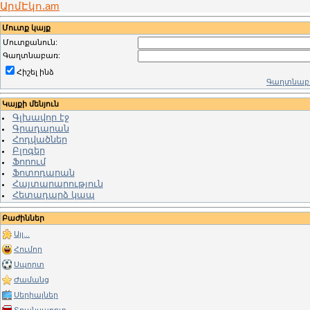
ԱրմԷկո.am
Մուտք կայք
Մուտքանուն:
Գաղտնաբառ:
Հիշել ինձ
Գաղտնաբա
Կայքի մենյուն
Գլխավոր էջ
Գրադարան
Հոդվածներ
Բլոգեր
Ֆորում
Ֆոտոդարան
Հայտարարություն
Հետադարձ կապ
Բաժիններ
Այլ...
Հումոր
Սպորտ
Ժամանց
Սերիալներ