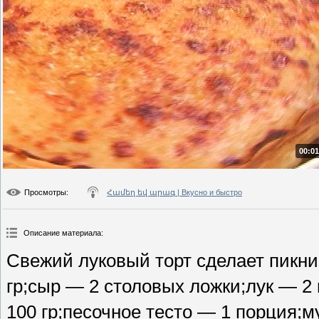
00:01
Просмотры
:
Համեղ եվ արագ | Вкусно и быстро
Описание материала
:
Свежий луковый торт сделает пикн
гр;сыр — 2 столовых ложки;лук — 2
100 гр;песочное тесто — 1 порция;му