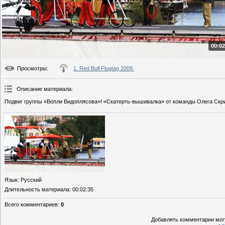
00:02
Просмотры
:
1. Red Bull Flugtag 2009.
Описание материала
:
Подвиг группы «Вопли Видоплясова»! «Скатерть-вышивалка» от команды Олега Скр
Язык
: Русский
Длительность материала
: 00:02:35
Всего комментариев
:
0
Добавлять комментарии могу