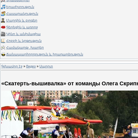
Տրանսպորտ
Երաժշտություն
Հասարակություն
Մարդիկ և բլոգեր
Գեղեցիկ և առողջ
Կինո և անիմացիա
Հոբբի և կրթություն
Համակարգչ. խաղեր
Ճանապարհորդություն և իրադարձություն
Գլխավոր էջ
»
Видео
»
Սպորտ
«Скатерть-вышивалка» от команды Олега Скрип