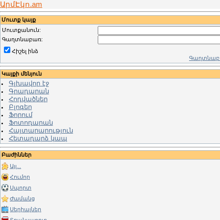
ԱրմԷկո.am
Մուտք կայք
Մուտքանուն:
Գաղտնաբառ:
Հիշել ինձ
Գաղտնաբա
Կայքի մենյուն
Գլխավոր էջ
Գրադարան
Հոդվածներ
Բլոգեր
Ֆորում
Ֆոտոդարան
Հայտարարություն
Հետադարձ կապ
Բաժիններ
Այլ...
Հումոր
Սպորտ
Ժամանց
Սերիալներ