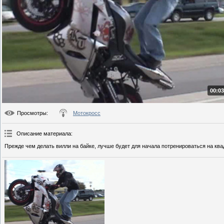
00:03
Просмотры
:
Мотокросс
Описание материала
:
Прежде чем делать вилли на байке, лучше будет для начала потренироваться на кв