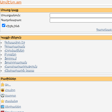
ԱրմԷկո.am
Մուտք կայք
Մուտքանուն:
Գաղտնաբառ:
Հիշել ինձ
Գաղտնաբա
Կայքի մենյուն
Գլխավոր էջ
Գրադարան
Հոդվածներ
Բլոգեր
Ֆորում
Ֆոտոդարան
Հայտարարություն
Հետադարձ կապ
Բաժիններ
Այլ...
Հումոր
Սպորտ
Ժամանց
Սերիալներ