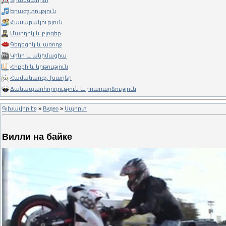
Տրանսպորտ
Երաժշտություն
Հասարակություն
Մարդիկ և բլոգեր
Գեղեցիկ և առողջ
Կինո և անիմացիա
Հոբբի և կրթություն
Համակարգչ. խաղեր
Ճանապարհորդություն և իրադարձություն
Գլխավոր էջ
»
Видео
»
Սպորտ
Вилли на байке