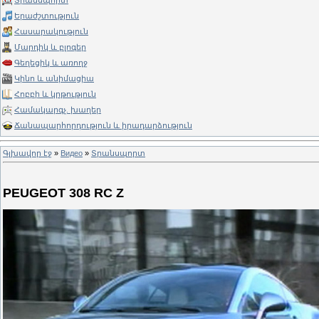
Տրանսպորտ
Երաժշտություն
Հասարակություն
Մարդիկ և բլոգեր
Գեղեցիկ և առողջ
Կինո և անիմացիա
Հոբբի և կրթություն
Համակարգչ. խաղեր
Ճանապարհորդություն և իրադարձություն
Գլխավոր էջ
»
Видео
»
Տրանսպորտ
PEUGEOT 308 RC Z