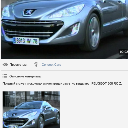
00:02
Просмотры
:
Concept Cars
Описание материала
:
Покатый силуэт и округлая линия крыши заметно выделяют PEUGEOT 308 RC Z.