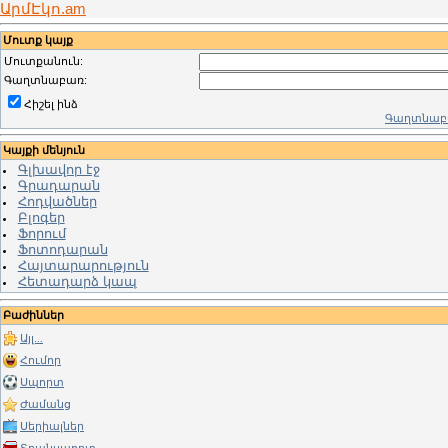
ԱրմԷկո.am
Մուտք կայք
Մուտքանուն:
Գաղտնաբառ:
Հիշել ինձ
Գաղտնաբա
Կայքի մենյուն
Գլխավոր էջ
Գրադարան
Հոդվածներ
Բլոգեր
Ֆորում
Ֆոտոդարան
Հայտարարություն
Հետադարձ կապ
Բաժիններ
Այլ...
Հումոր
Սպորտ
Ժամանց
Սերիալներ