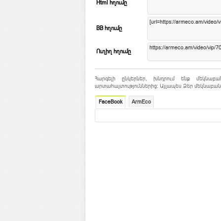
Html հղումը
BB հղումը
Ուղիղ հղումը
Հարգելի ընկերներ, խնդրում ենք մեկնաբա
արտահայտություններից: Այլապես Ձեր մեկնաբանո
FaceBook
ArmEco