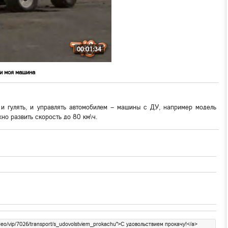
00:01:34
 и моя машина
 и гулять, и управлять автомобилем — машины с ДУ, например модель
но развить скорость до 80 км\ч.