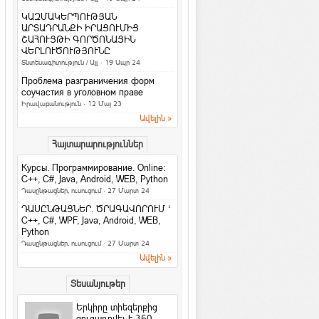
նշանները. իմացիր, թե
ինչով ես ...
ԿԱԶՄԱԿԵՐՊՈՒԹՅԱՆ
Հասարակություն
ԱՐՏԱԴՐԱՆՔԻ ԻՐԱՑՈՒՄԻՑ
ՇԱՀՈՒՅԹԻ ԳՈՐԾՈՆԱՅԻՆ
4 հարց մտավոր կարողությունները
ՎԵՐԼՈՒԾՈՒԹՅՈՒՆԸ
ստուգելու համար
Տնտեսագիտություն / Այլ
· 19 Ապր 24
Հետաքրքիր նյութեր
·
ArmEco
Проблема разграничения форм
3 գաղտնիք, որոնք տղամարդիկ
соучастия в уголовном праве
երբեք չեն բարձրաձայնում
Իրավաբանություն
· 12 Մայ 23
Հարաբերություններ
·
ArmEco
Ավելին »
Facebook-ի նոր
Հայտարարություններ
տվյալների մշակման
կենտրոնը կաշխատի
Курсы. Программирование. Online:
քամու...
C++, C#, Java, Android, WEB, Python
Համացանց
·
rafoaper777
Դասընթացներ, ուսուցում
· 27 Մարտ 24
Все женщины продажны /Б. Шоу
ԴԱՍԸՆԹԱՑՆԵՐ. ԾՐԱԳԱՎՈՐՈՒՄ ‘
На русском / In english
C++, C#, WPF, Java, Android, WEB,
Python
6 պարզ միջոց՝ ամուսնությունը
Դասընթացներ, ուսուցում
· 27 Մարտ 24
երջանիկ դարձնելու համար
Ավելին »
Հարաբերություններ
Երջանկությունն ափի մեջ
Տեսանյութեր
Խորհուրդներ
Երկիրը տիեզերքից
Հրաշք Աղջիկ
ցուցադրվել է 360