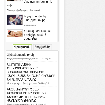
մատուցողը կարող է
ափ...
Հետաքրքիր նյութեր
·
bazmaket
Ինչպե՞ս սովորել
անգլերեն տնից
Կրթություն
Խնամվածության ու
գեղեցկության 7
սկզբունք
Գեղեցիկ և առողջ
·
ArmEco
Գրադարան
Հոդվածներ
Ի՞նչ դաջվածքներ են
նախընտրում հայերը և
Ֆինանսական ռիսկ
արդյո՞ք հասկանու...
Հաշվապահական հաշվառում
· 11 Մայ 24
Մշակույթ և արվեստ
·
ArmEco
ՆԵՐԴՐՈՒՄԱՅԻՆ
Երկնագույն աչքերով կատուն
ԾԱՌԱՅՈՒԹՅՈՒՆՆԵՐԻ
համացանցի աստղ է դարձել
ՀԱՅԱՍՏԱՆՅԱՆ ՇՈՒԿԱՅԻ
ԶԱՐԳԱՑՄԱՆ ՀԻՄՆԱԽՆԴԻՐՆԵՐԸ
Տեսանյութեր / Ֆոտո
ԵՎ ՀԵՌԱՆԿԱՐՆԵՐԸ
Ամանոր 2016` Կարմիր կամ Կրակե
Ծառայություն (ների շուկա)
· 06 Մայ 24
Կապիկի տարի
ԿԱԶՄԱԿԵՐՊՈՒԹՅԱՆ
Տոներ և օրեր
ԱՐՏԱԴՐԱՆՔԻ ԻՐԱՑՈՒՄԻՑ
ՇԱՀՈՒՅԹԻ ԳՈՐԾՈՆԱՅԻՆ
Կենդանակերպի
ՎԵՐԼՈՒԾՈՒԹՅՈՒՆԸ
ամենա-ամենա
Տնտեսագիտություն / Այլ
· 19 Ապր 24