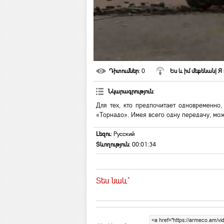
Դիտումներ
: 0
Ես և իմ մեքենան| Я
Նկարագրություն
:
Для тех, кто предпочитает одновременно,
«Торнадо». Имея всего одну передачу, мож
Լեզու
: Русский
Տևողություն
: 00:01:34
Տես նաև`