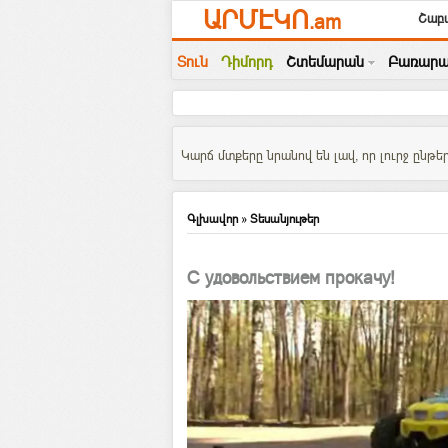
ԱՐՄԷԿՈ
.am
Շաբա
Տուն
Դիմորդ
Շտեմարան
Բառարա
Կարճ մտքերը նրանով են լավ, որ լուրջ ընթեր
Գլխավոր
»
Տեսանյութեր
С удовольствием прокачу!