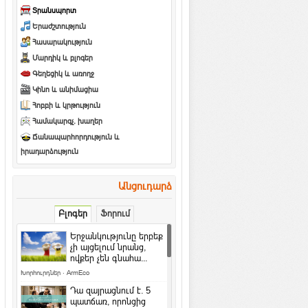
Տրանսպորտ
Երաժշտություն
Հասարակություն
Մարդիկ և բլոգեր
Գեղեցիկ և առողջ
Կինո և անիմացիա
Հոբբի և կրթություն
Համակարգչ. խաղեր
Ճանապարհորդություն և
իրադարձություն
Անցուդարձ
Բլոգեր
Ֆորում
Երջանկությունը երբեք
չի այցելում նրանց,
ովքեր չեն գնահա...
Խորհուրդներ
·
ArmEco
Դա զայրացնում է․ 5
պատճառ, որոնցից