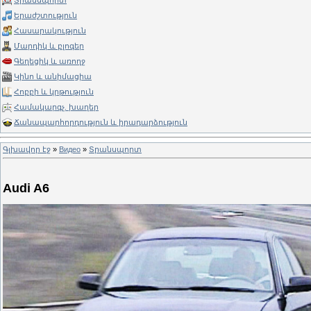
Տրանսպորտ
Երաժշտություն
Հասարակություն
Մարդիկ և բլոգեր
Գեղեցիկ և առողջ
Կինո և անիմացիա
Հոբբի և կրթություն
Համակարգչ. խաղեր
Ճանապարհորդություն և իրադարձություն
Գլխավոր էջ
»
Видео
»
Տրանսպորտ
Audi A6