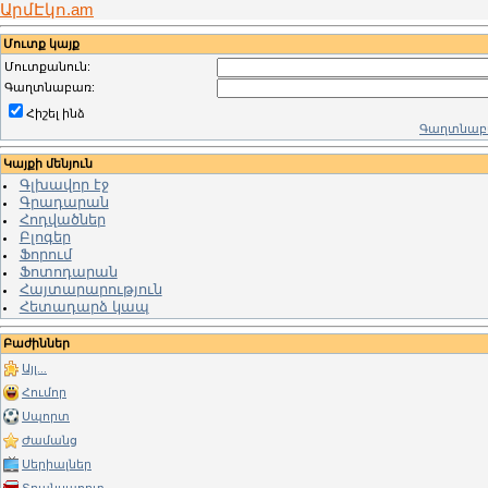
ԱրմԷկո.am
Մուտք կայք
Մուտքանուն:
Գաղտնաբառ:
Հիշել ինձ
Գաղտնաբա
Կայքի մենյուն
Գլխավոր էջ
Գրադարան
Հոդվածներ
Բլոգեր
Ֆորում
Ֆոտոդարան
Հայտարարություն
Հետադարձ կապ
Բաժիններ
Այլ...
Հումոր
Սպորտ
Ժամանց
Սերիալներ