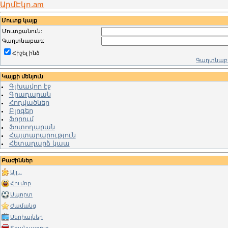
ԱրմԷկո.am
Մուտք կայք
Մուտքանուն:
Գաղտնաբառ:
Հիշել ինձ
Գաղտնաբա
Կայքի մենյուն
Գլխավոր էջ
Գրադարան
Հոդվածներ
Բլոգեր
Ֆորում
Ֆոտոդարան
Հայտարարություն
Հետադարձ կապ
Բաժիններ
Այլ...
Հումոր
Սպորտ
Ժամանց
Սերիալներ