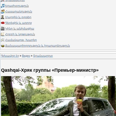
Տրանսպորտ
Երաժշտություն
Հասարակություն
Մարդիկ և բլոգեր
Գեղեցիկ և առողջ
Կինո և անիմացիա
Հոբբի և կրթություն
Համակարգչ. խաղեր
Ճանապարհորդություն և իրադարձություն
Գլխավոր էջ
»
Видео
»
Տրանսպորտ
Qashqai-Хряк группы «Премьер-министр»