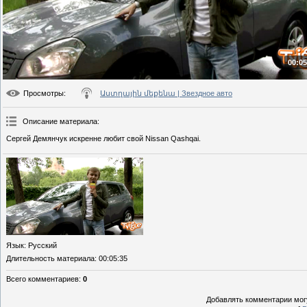
00:05
Просмотры
:
Աստղային մեքենա | Звездное авто
Описание материала
:
Сергей Демянчук искренне любит свой Nissan Qashqai.
Язык
: Русский
Длительность материала
: 00:05:35
Всего комментариев
:
0
Добавлять комментарии могу