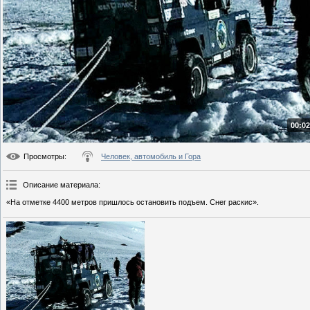
00:02
Просмотры
:
Человек, автомобиль и Гора
Описание материала
:
«На отметке 4400 метров пришлось остановить подъем. Снег раскис».