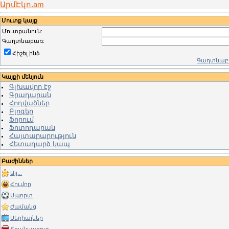
ԱրմԷկո.am
Մուտք կայք
Մուտքանուն:
Գաղտնաբառ:
Հիշել ինձ
Գաղտնաբա
Կայքի մենյուն
Գլխավոր էջ
Գրադարան
Հոդվածներ
Բլոգեր
Ֆորում
Ֆոտոդարան
Հայտարարություն
Հետադարձ կապ
Բաժիններ
Այլ...
Հումոր
Սպորտ
Ժամանց
Սերիալներ