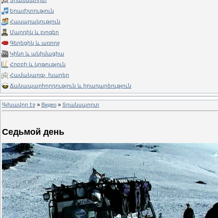
Տրանսպորտ
Երաժշտություն
Հասարակություն
Մարդիկ և բլոգեր
Գեղեցիկ և առողջ
Կինո և անիմացիա
Հոբբի և կրթություն
Համակարգչ. խաղեր
Ճանապարհորդություն և իրադարձություն
Գլխավոր էջ
»
Видео
»
Տրանսպորտ
Седьмой день