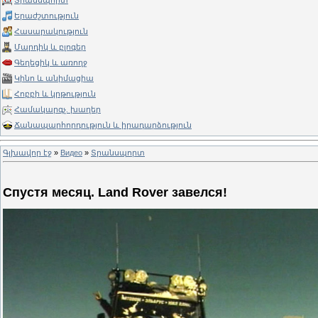
Տրանսպորտ
Երաժշտություն
Հասարակություն
Մարդիկ և բլոգեր
Գեղեցիկ և առողջ
Կինո և անիմացիա
Հոբբի և կրթություն
Համակարգչ. խաղեր
Ճանապարհորդություն և իրադարձություն
Գլխավոր էջ
»
Видео
»
Տրանսպորտ
Спустя месяц. Land Rover завелся!