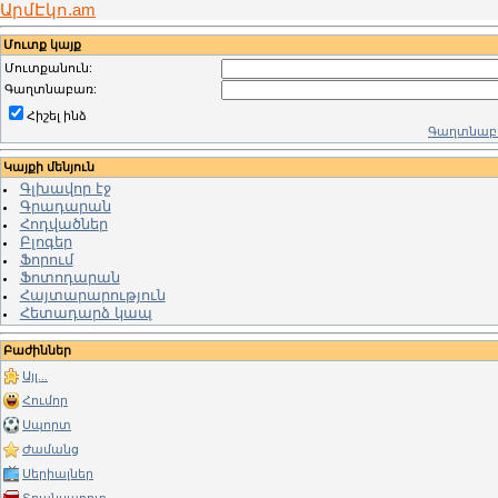
ԱրմԷկո.am
Մուտք կայք
Մուտքանուն:
Գաղտնաբառ:
Հիշել ինձ
Գաղտնաբա
Կայքի մենյուն
Գլխավոր էջ
Գրադարան
Հոդվածներ
Բլոգեր
Ֆորում
Ֆոտոդարան
Հայտարարություն
Հետադարձ կապ
Բաժիններ
Այլ...
Հումոր
Սպորտ
Ժամանց
Սերիալներ