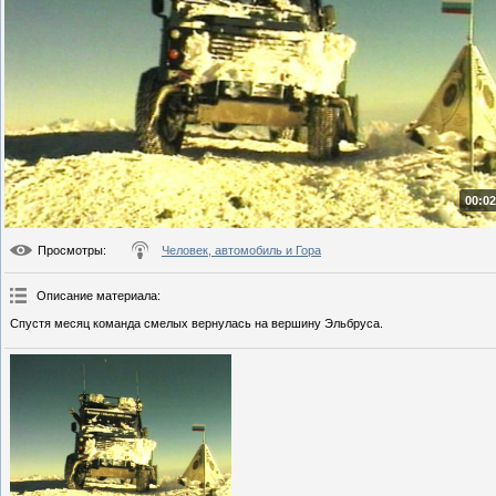
00:02
Просмотры
:
Человек, автомобиль и Гора
Описание материала
:
Спустя месяц команда смелых вернулась на вершину Эльбруса.