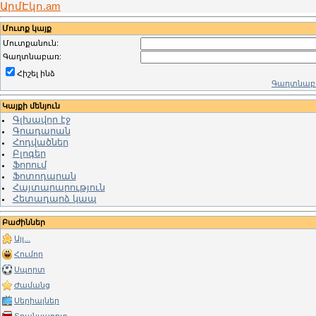
ԱրմԷկո.am
Մուտք կայք
Մուտքանուն:
Գաղտնաբառ:
Հիշել ինձ
Գաղտնաբա
Կայքի մենյուն
Գլխավոր էջ
Գրադարան
Հոդվածներ
Բլոգեր
Ֆորում
Ֆոտոդարան
Հայտարարություն
Հետադարձ կապ
Բաժիններ
Այլ...
Հումոր
Սպորտ
Ժամանց
Սերիալներ