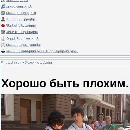
Տրանսպորտ
Երաժշտություն
Հասարակություն
Մարդիկ և բլոգեր
Գեղեցիկ և առողջ
Կինո և անիմացիա
Հոբբի և կրթություն
Համակարգչ. խաղեր
Ճանապարհորդություն և իրադարձություն
Գլխավոր էջ
»
Видео
»
Ժամանց
Хорошо быть плохим.