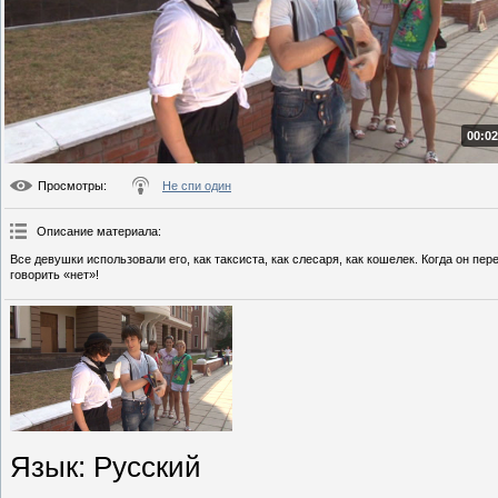
00:02
Просмотры
:
Не спи один
Описание материала
:
Все девушки использовали его, как таксиста, как слесаря, как кошелек. Когда он п
говорить «нет»!
Язык
: Русский