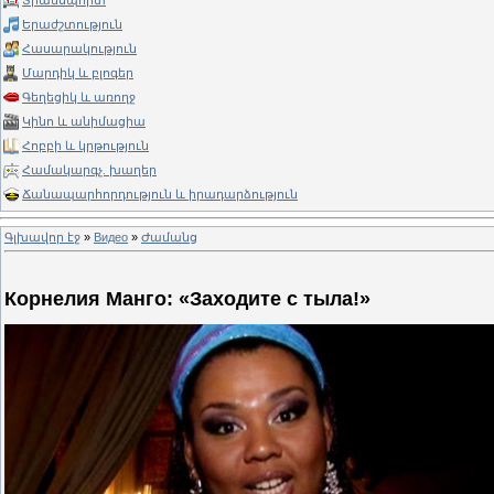
Տրանսպորտ
Երաժշտություն
Հասարակություն
Մարդիկ և բլոգեր
Գեղեցիկ և առողջ
Կինո և անիմացիա
Հոբբի և կրթություն
Համակարգչ. խաղեր
Ճանապարհորդություն և իրադարձություն
Գլխավոր էջ
»
Видео
»
Ժամանց
Корнелия Манго: «Заходите с тыла!»