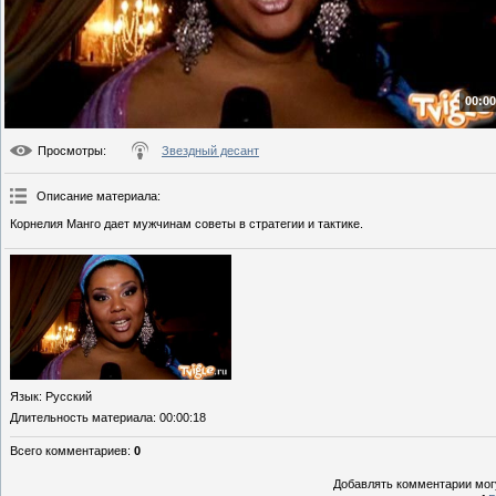
00:00
Просмотры
:
Звездный десант
Описание материала
:
Корнелия Манго дает мужчинам советы в стратегии и тактике.
Язык
: Русский
Длительность материала
: 00:00:18
Всего комментариев
:
0
Добавлять комментарии могу