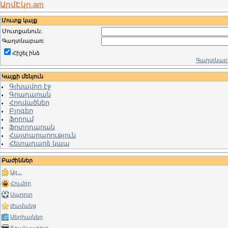
ԱրմԷկո.am
Մուտք կայք
Մուտքանուն:
Գաղտնաբառ:
Հիշել ինձ
Գաղտնաբա
Կայքի մենյուն
Գլխավոր էջ
Գրադարան
Հոդվածներ
Բլոգեր
Ֆորում
Ֆոտոդարան
Հայտարարություն
Հետադարձ կապ
Բաժիններ
Այլ...
Հումոր
Սպորտ
Ժամանց
Սերիալներ