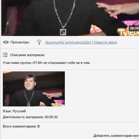
00:00
Просмотры
:
Աստղային նորություններ | Новости звезд
Описание материала
:
Участники группы «П-М» не отказывают себе ни в чем.
Язык
: Русский
Длительность материала
: 00:00:32
Всего комментариев
:
0
Добавлять комментарии могу