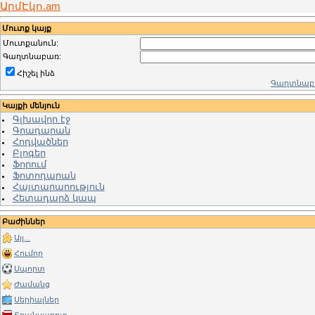
ԱրմԷկո.am
Մուտք կայք
Մուտքանուն:
Գաղտնաբառ:
Հիշել ինձ
Գաղտնաբա
Կայքի մենյուն
Գլխավոր էջ
Գրադարան
Հոդվածներ
Բլոգեր
Ֆորում
Ֆոտոդարան
Հայտարարություն
Հետադարձ կապ
Բաժիններ
Այլ...
Հումոր
Սպորտ
Ժամանց
Սերիալներ