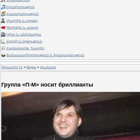
Տրանսպորտ
Երաժշտություն
Հասարակություն
Մարդիկ և բլոգեր
Գեղեցիկ և առողջ
Կինո և անիմացիա
Հոբբի և կրթություն
Համակարգչ. խաղեր
Ճանապարհորդություն և իրադարձություն
Գլխավոր էջ
»
Видео
»
Ժամանց
Группа «П-М» носит бриллианты