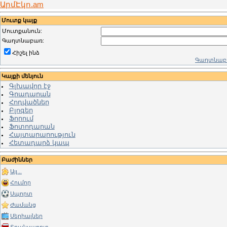
ԱրմԷկո.am
Մուտք կայք
Մուտքանուն:
Գաղտնաբառ:
Հիշել ինձ
Գաղտնաբա
Կայքի մենյուն
Գլխավոր էջ
Գրադարան
Հոդվածներ
Բլոգեր
Ֆորում
Ֆոտոդարան
Հայտարարություն
Հետադարձ կապ
Բաժիններ
Այլ...
Հումոր
Սպորտ
Ժամանց
Սերիալներ