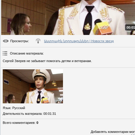
00:01
Просмотры
:
Աստղային նորություններ | Новости звезд
Описание материала
:
Сергей Зверев не забывает помогать детям и ветеранам.
Язык
: Русский
Длительность материала
: 00:01:31
Всего комментариев
:
0
Добавлять комментарии могу