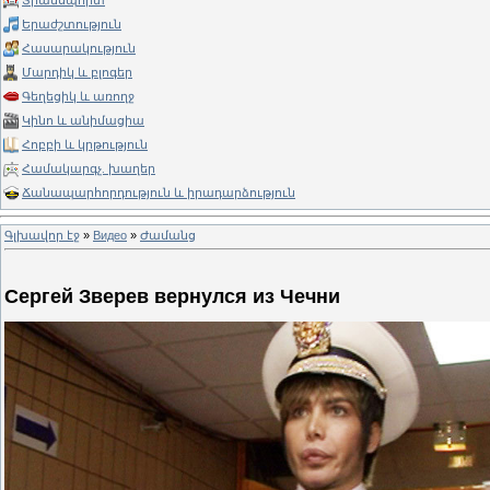
Տրանսպորտ
Երաժշտություն
Հասարակություն
Մարդիկ և բլոգեր
Գեղեցիկ և առողջ
Կինո և անիմացիա
Հոբբի և կրթություն
Համակարգչ. խաղեր
Ճանապարհորդություն և իրադարձություն
Գլխավոր էջ
»
Видео
»
Ժամանց
Сергей Зверев вернулся из Чечни